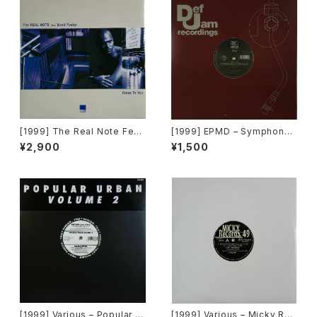
[1999] The Real Note Feat
[1999] EPMD – Symphony
uring Scott Foster – Close
2000 / Right Now [Def Jam
¥2,900
¥1,500
To You [Cool D:vision][PR
Recordings]
OMO][在庫B]
[1999] Various – Popular Ur
[1999] Various – Micky Rec