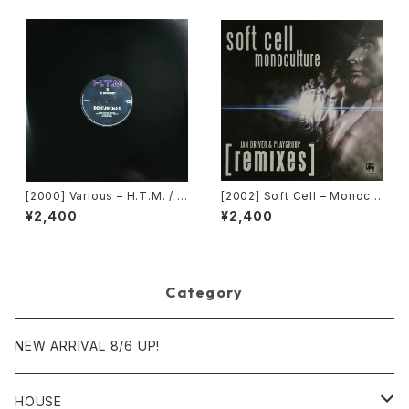
[2000] Various – H.T.M. / B
[2002] Soft Cell – Monocul
ack To The "Disco" ~私もD
ture (Jan Driver & Playgrou
¥2,400
¥2,400
iscoへ連れていって~ Reques
p Remixes) [3 Lanka]
t 00.00.14 [Avex Trax]
Category
NEW ARRIVAL 8/6 UP!
HOUSE