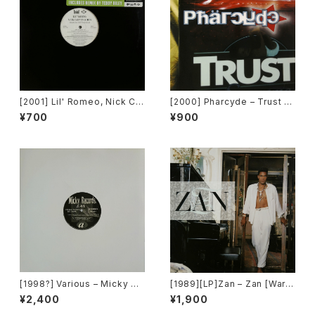
[2001] Lil' Romeo, Nick Ca
[2000] Pharcyde – Trust [E
nnon & 3LW – Parents Just
del America Records]
¥700
¥900
Don't Understand [Jive, Ni
ck Records]
[1998?] Various – Micky Re
[1989][LP]Zan – Zan [Warn
cords Vol.41 [Micky Recor
er Bros. Records]
¥2,400
¥1,900
ds.][PROMO]