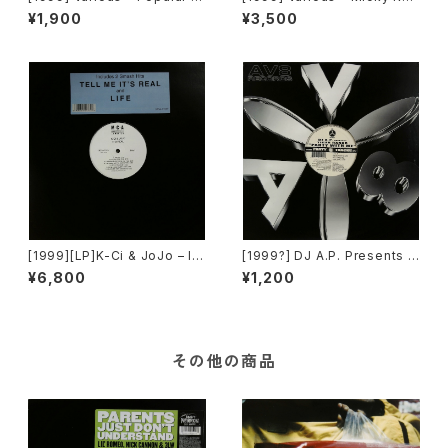
ban Volume 2 [Popular Rec
ord Vol. 49 [Micky Record
¥1,900
¥3,500
ords Italia]
s Inc.][PROMO]
[1999][LP]K-Ci & JoJo – I
[1999?] DJ A.P. Presents T
t's Real [MCA Records]
iger Ranks – Party With Me
¥6,800
¥1,200
[AV8 Records]
その他の商品