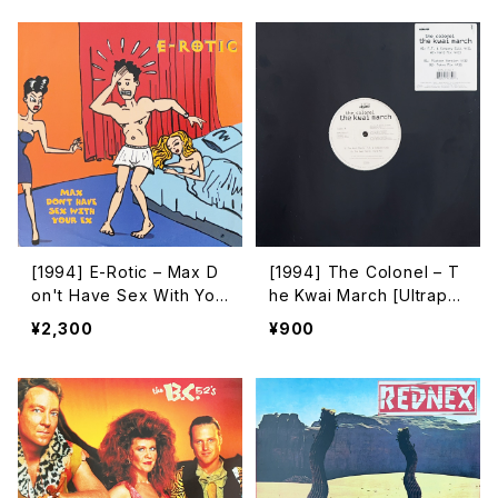
[1994] E-Rotic – Max D
[1994] The Colonel – T
on't Have Sex With You
he Kwai March [Ultrapo
r Ex [Blow Up]
p]
¥2,300
¥900