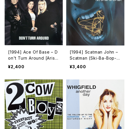
[1994] Ace Of Base – D
[1994] Scatman John –
on't Turn Around [Arist
Scatman (Ski-Ba-Bop-B
a][在庫B]
a-Dop-Bop)[RCA]
¥2,400
¥3,400