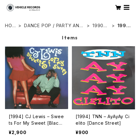
HOM
DANCE POP / PARTY ANT
1990年
1994
E
HEM
代
年
Items
[1994] CJ Lewis – Swee
[1994] TNN – AyAyAy Ci
ts For My Sweet [Black
elito [Dance Street]
Market International]
¥2,900
¥900