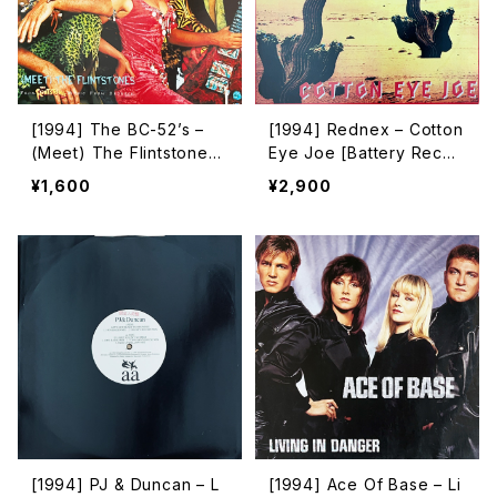
[1994] The BC-52’s –
[1994] Rednex – Cotton
(Meet) The Flintstones
Eye Joe [Battery Recor
[MCA Records]
ds]
¥1,600
¥2,900
[1994] PJ & Duncan – L
[1994] Ace Of Base – Li