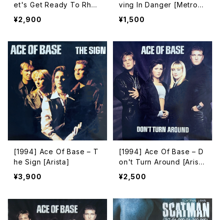
et's Get Ready To Rhu
ving In Danger [Metron
mble / If I Give You My
ome]
¥2,900
¥1,500
Number [Telstar][PROM
O]
[1994] Ace Of Base – T
[1994] Ace Of Base – D
he Sign [Arista]
on't Turn Around [Arist
a]
¥3,900
¥2,500