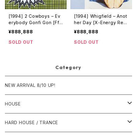
[1994] 2 Cowboys – Ev
[1994] Whigfield – Anot
erybody Gonfi Gon [Ffrr
her Day [X-Energy Rec
eedom]
ords]
¥888,888
¥888,888
SOLD OUT
SOLD OUT
Category
NEW ARRIVAL 8/10 UP!
HOUSE
1980年代
HARD HOUSE / TRANCE