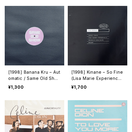
astWest]
mbia]
[1998] Banana Kru – Aut
[1998] Kinane – So Fine
omatic / Same Old Sho
(Lisa Marie Experience
w [Not On Label]
/ Frankie Knuckles / Sh
¥1,300
¥1,700
arp Mixes) [Coalition R
ecordings]