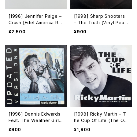
[1998] Jennifer Paige –
[1998] Sharp Shooters
Crush [Edel America Re
– The Truth [Vinyl Peac
cords]
e]
¥2,500
¥900
[1998] Dennis Edwards
[1998] Ricky Martin – T
Feat. The Weather Girls
he Cup Of Life (The Off
– Don’t Look Any Furthe
icial Song Of The World
¥900
¥1,900
r (Updated Versions) [E
Cup, France ’98) [Colu