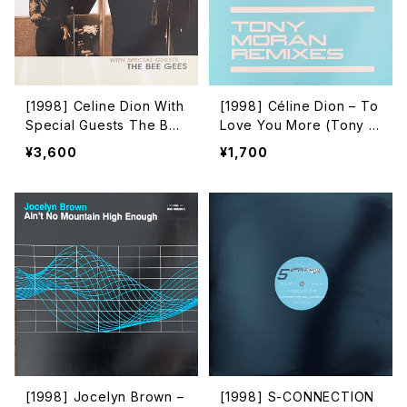
[1998] Celine Dion With
[1998] Céline Dion – To
Special Guests The Bee
Love You More (Tony M
Gees – Immortality [Colu
oran Remixes) [Columbi
¥3,600
¥1,700
mbia]
a]
[1998] Jocelyn Brown –
[1998] S-CONNECTION