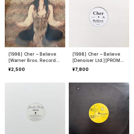
[1998] Cher – Believe
[1998] Cher – Believe
[Warner Bros. Records]
[Denoiser Ltd.][PROM
[2枚組][在庫B]
O]
¥2,500
¥7,800