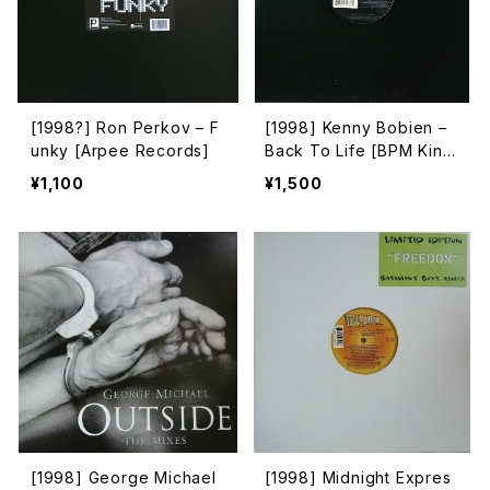
[1998?] Ron Perkov – F
[1998] Kenny Bobien –
unky [Arpee Records]
Back To Life [BPM King
Street Sounds]
¥1,100
¥1,500
[1998] George Michael
[1998] Midnight Expres