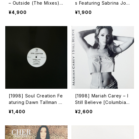
– Outside (The Mixes)
s Featuring Sabrina Joh
[Epic]
nston – Freedom [Yellor
¥4,900
¥1,900
ange][限定盤]
[1998] Soul Creation Fe
[1998] Mariah Carey – I
aturing Dawn Tallman –
Still Believe [Columbia]
Sunday Love [Bassclef
[2枚組]
¥1,400
¥2,600
Records]