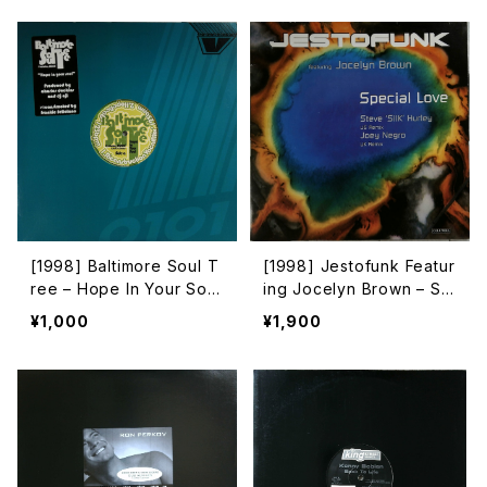
[1998] Baltimore Soul T
[1998] Jestofunk Featur
ree – Hope In Your Soul
ing Jocelyn Brown – Sp
[Velocity Recordings]
ecial Love [Columbia]
¥1,000
¥1,900