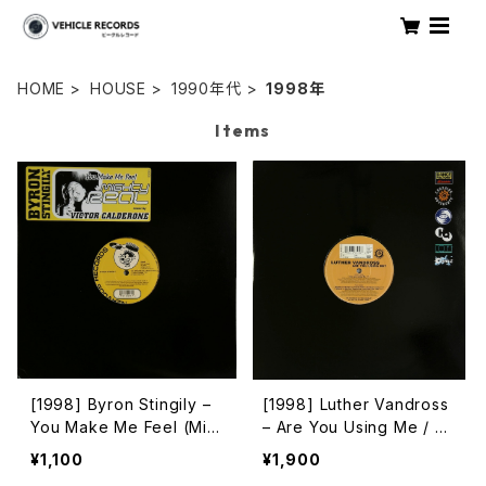
HOME
HOUSE
1990年代
1998年
Items
[1998] Byron Stingily –
[1998] Luther Vandross
You Make Me Feel (Mig
– Are You Using Me / Ni
hty Real) [Nervous Rec
ghts In Harlem [Crossin
¥1,100
¥1,900
ords]
g Movements]