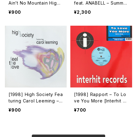
Ain’t No Mountain High
feat. ANABELL – Summer
Enough [Dance Pool]
love / ICT – Voglia Di V
¥900
¥2,300
olare [Avex Trax]
[1998] High Society Fea
[1998] Rapport – To Lo
turing Carol Leeming – F
ve You More [Interhit R
eel The Love [Quality R
ecords]
¥900
¥700
ecordings]