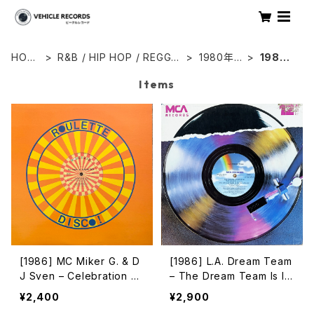
HOM
R&B / HIP HOP / REGGA
1980年
1986
E
E
代
年
Items
[1986] MC Miker G. & D
[1986] L.A. Dream Team
J Sven – Celebration Ra
– The Dream Team Is In
p [Roulette]
The House! [MCA Recor
¥2,400
¥2,900
ds]