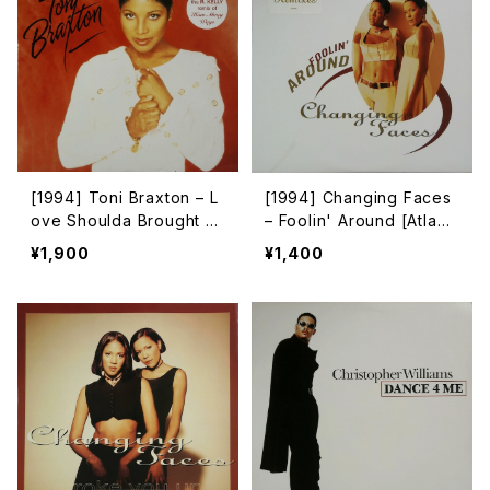
[1994] Toni Braxton – L
[1994] Changing Faces
ove Shoulda Brought Y
– Foolin' Around [Atlanti
ou Home [Arista]
c]
¥1,900
¥1,400