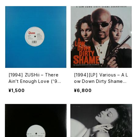
[1994] ZUSHii – There
[1994][LP] Various – A L
Ain't Enough Love ('94
ow Down Dirty Shame
Remix) / Surprise Surpri
(The Original Motion Pi
¥1,500
¥6,800
se [E-Zee]
cture Soundtrack) [Jive
/ Hollywood Records][2
枚組]