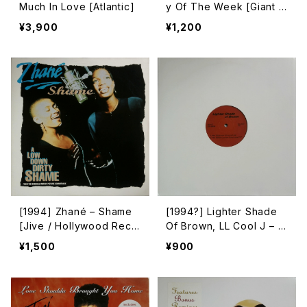
Much In Love [Atlantic]
y Of The Week [Giant R
ecords]
¥3,900
¥1,200
[1994] Zhané – Shame
[1994?] Lighter Shade
[Jive / Hollywood Reco
Of Brown, LL Cool J – H
rds]
ey Dj / Mama Said Knoc
¥1,500
¥900
k You Out [Liverpool Re
cords]