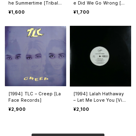
he Summertime [Tribal
e Did We Go Wrong [Ka
Sound]
per Records / RCA]
¥1,600
¥1,700
[1994] TLC – Creep [La
[1994] Lalah Hathaway
Face Records]
– Let Me Love You [Virg
in]
¥2,900
¥2,100