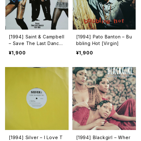
[1994] Saint & Campbell
[1994] Pato Banton – Bu
– Save The Last Dance
bbling Hot [Virgin]
For Me [Copasetic Rec
¥1,900
¥1,900
ords]
[1994] Silver – I Love T
[1994] Blackgirl – Wher