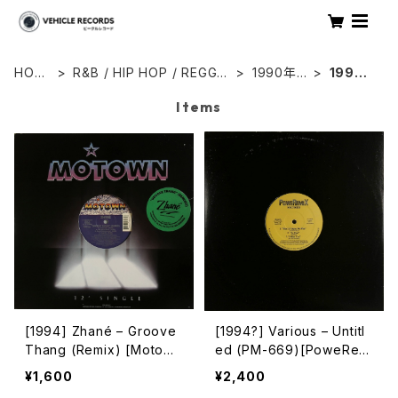
HOM
R&B / HIP HOP / REGGA
1990年
1994
E
E
代
年
Items
[1994] Zhané – Groove
[1994?] Various – Untitl
Thang (Remix) [Motow
ed (PM-669)[PoweRemi
n][在庫B]
x Records]
¥1,600
¥2,400