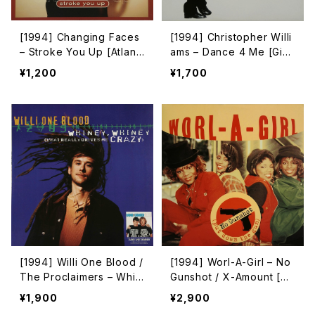
[1994] Changing Faces
[1994] Christopher Willi
– Stroke You Up [Atlanti
ams – Dance 4 Me [Gian
c]
t Records][PROMO]
¥1,200
¥1,700
[1994] Willi One Blood /
[1994] Worl-A-Girl – No
The Proclaimers – Whin
Gunshot / X-Amount [Ch
ey, Whiney (What Reall
aos Recordings]
¥1,900
¥2,900
y Drives Me Crazy) / G