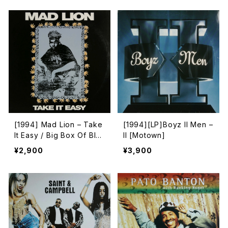
et Ready [RCA]
[1994] Mad Lion – Take
[1994][LP]Boyz II Men –
It Easy / Big Box Of Blun
II [Motown]
ts [Weeded]
¥2,900
¥3,900