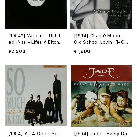
[1994?] Various – Untitl
[1994] Chanté Moore –
ed (Nas – Lifes A Bitch)
Old School Lovin' [MCA
[Not On Label][PROMO]
Records]
¥2,500
¥1,900
[1994] All-4-One – So
[1994] Jade – Every Da