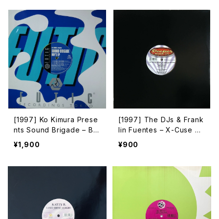
[1997] Ko Kimura Prese
[1997] The DJs & Frank
nts Sound Brigade – Bo
lin Fuentes – X-Cuse M
y's EP [Futic Recording
e (Sunglasses) [Deeper
¥1,900
¥900
s Tokyo][カラーヴァイナ
Rekords NYC]
ル]