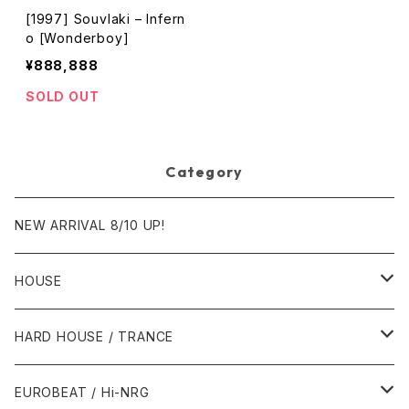
[1997] Souvlaki – Infern
o [Wonderboy]
¥888,888
SOLD OUT
Category
NEW ARRIVAL 8/10 UP!
HOUSE
1980年代
HARD HOUSE / TRANCE
1987年・以前
1990年代
1990年代
EUROBEAT / Hi-NRG