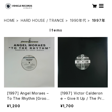
HOME
HARD HOUSE / TRANCE
1990年代
1997年
Items
[1997] Angel Moraes –
[1997] Victor Calderon
To The Rhythm [Groovil
e – Give It Up / The Pric
icious]
e Of Love [Empire State
¥1,200
¥1,700
Records]