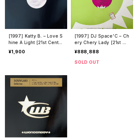
[1997] Katty B. – Love S
[1997] DJ Space'C – Ch
hine A Light [21st Centur
ery Chery Lady [21st Ce
y Records]
ntury Records]
¥1,900
¥888,888
SOLD OUT