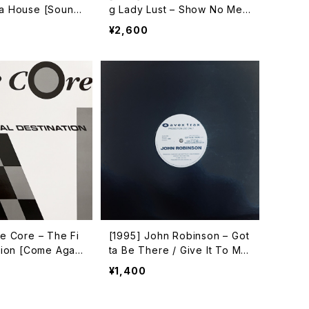
a House [Sound
g Lady Lust – Show No Mer
cy [Bulldozer Records]
¥2,600
e Core – The Fi
[1995] John Robinson – Got
tion [Come Agai
ta Be There / Give It To Me
[ホワイトレーベル]
[Avex Trax]
¥1,400