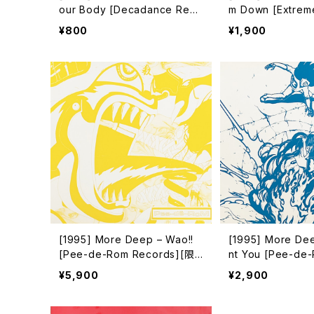
our Body [Decadance Reco
m Down [Extrem
rds]
¥800
¥1,900
[1995] More Deep – Wao!!
[1995] More De
[Pee-de-Rom Records][限
nt You [Pee-de
定盤]
ds]
¥5,900
¥2,900