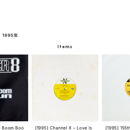
1995年
Items
 – Boom Boo
[1995] Channel X – Love Is
[1995] 155t