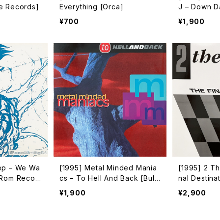
e Records]
Everything [Orca]
J – Down D
& Vision]
¥700
¥1,900
ep – We Wa
[1995] Metal Minded Mania
[1995] 2 Th
-Rom Recor
cs – To Hell And Back [Bull
nal Destina
dozer Records]
n Music]
¥1,900
¥2,900