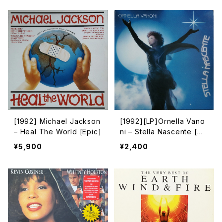
ove [Not On Label (Kiss
The Sky)]
[1992] Michael Jackson
[1992][LP]Ornella Vano
– Heal The World [Epic]
ni – Stella Nascente [CG
D]
¥5,900
¥2,400