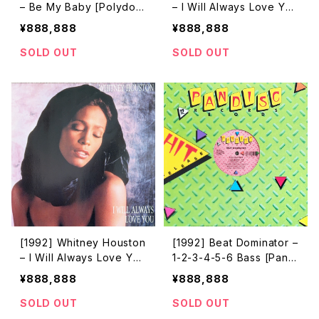
– Be My Baby [Polydor
– I Will Always Love You
/ Remark Records]
[Arista]
¥888,888
¥888,888
SOLD OUT
SOLD OUT
[1992] Whitney Houston
[1992] Beat Dominator –
– I Will Always Love You
1-2-3-4-5-6 Bass [Pandi
[Arista Records]
sc]
¥888,888
¥888,888
SOLD OUT
SOLD OUT