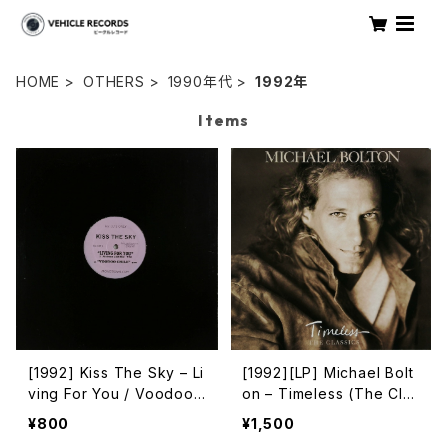
HOME
OTHERS
1990年代
1992年
Items
[1992] Kiss The Sky – Li
[1992][LP] Michael Bolt
ving For You / Voodoo
on – Timeless (The Clas
Chile / What Does It Ta
sics) [Columbia]
¥800
¥1,500
ke? / Don't Take Your L