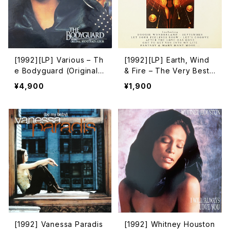
[1992][LP] Various – Th
[1992][LP] Earth, Wind
e Bodyguard (Original S
& Fire – The Very Best
oundtrack Album) [Arist
Of Earth, Wind & Fire [T
¥4,900
¥1,900
a][Whitney Houston]
elstar]
[1992] Vanessa Paradis
[1992] Whitney Houston