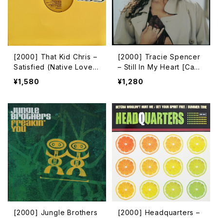
[2000] That Kid Chris –
[2000] Tracie Spencer
Satisfied (Native Love)
– Still In My Heart [Capit
[Star 69 Records]
ol Records]
¥1,580
¥1,280
[2000] Jungle Brothers
[2000] Headquarters –