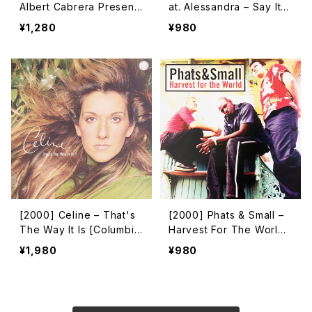
Albert Cabrera Present
at. Alessandra – Say It
Moca Featuring Deanna
[Yellorange]
¥1,280
¥980
– Higher [Azuli Records
z][在庫B]
[2000] Celine – That's
[2000] Phats & Small –
The Way It Is [Columbi
Harvest For The World /
a]
Brighton Beach [Multipl
¥1,980
¥980
y Records]