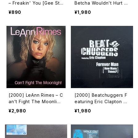
– Freakin' You [Gee Str
Betcha Wouldn't Hurt M
eet]
e [Unity Records Inc.]
¥890
¥1,980
[2000] LeAnn Rimes – C
[2000] Beatchuggers F
an't Fight The Moonligh
eaturing Eric Clapton –
t [Curb Records][2枚組]
Forever Man (How Man
¥2,980
¥1,980
y Times?) [TIME]