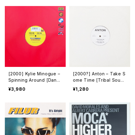
[2000] Kylie Minogue –
[2000?] Anton – Take S
Spinning Around [Danc
ome Time [Tribal Sound
e Factory]
and Vision]
¥3,980
¥1,280