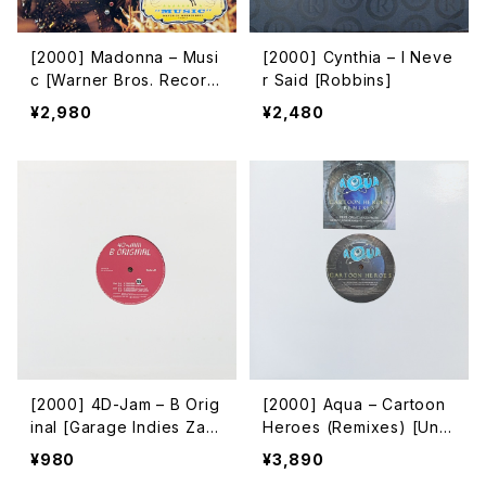
[2000] Madonna – Musi
[2000] Cynthia – I Neve
c [Warner Bros. Record
r Said [Robbins]
s]
¥2,980
¥2,480
[2000] 4D-Jam – B Orig
[2000] Aqua – Cartoon
inal [Garage Indies Zap
Heroes (Remixes) [Univ
ping Association]
ersal]
¥980
¥3,890