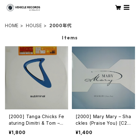
HOME
HOUSE
2000年代
Items
[2000] Tanga Chicks Fe
[2000] Mary Mary – Sha
aturing Dimitri & Tom – B
ckles (Praise You) [C2R
rasil Over Zurich [Subli
ecords / Columbia]
¥1,800
¥1,400
minal][2枚組]