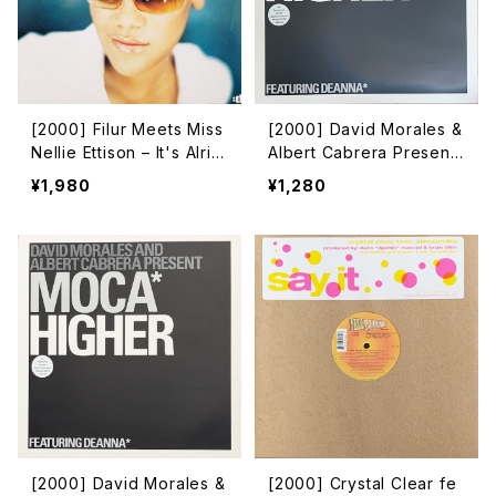
[2000] Filur Meets Miss
[2000] David Morales &
Nellie Ettison – It's Alrig
Albert Cabrera Present
ht [disco:wax]
Moca Featuring Deanna
¥1,980
¥1,280
– Higher [Azuli Record
s]
[2000] David Morales &
[2000] Crystal Clear fe