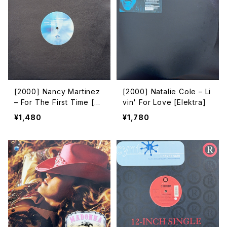
[2000] Nancy Martinez
[2000] Natalie Cole – Li
– For The First Time [Dr
vin' For Love [Elektra]
eam Beat][2枚組]
¥1,480
¥1,780