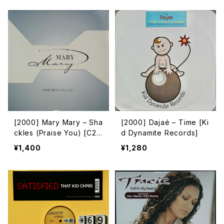
[2000] Mary Mary – Sha
[2000] Dajaé – Time [Ki
ckles (Praise You) [C2R
d Dynamite Records]
ecords / Columbia][在庫
¥1,400
¥1,280
B]