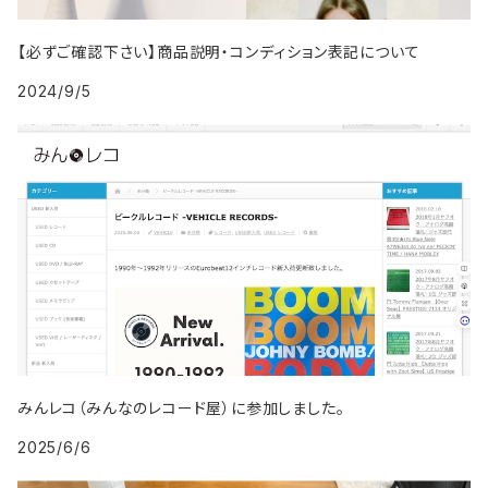
2019年・以降
1997年
2006年
1996年
2005年
1995年
2004年
1989年
1993年
2002年
【必ずご確認下さい】商品説明・コンディション表記について
1998年
2007年
1997年
2006年
1996年
2005年
1994年
2024/9/5
2003年
1999年
2008年
1998年
2007年
1997年
2006年
1995年
2004年
2009年
1999年
2008年
1998年
2007年
1996年
2005年
2009年
1999年
2008年
1997年
2006年
2009年
1998年
2007年
1999年
2008年
みんレコ（みんなのレコード屋）に参加しました。
2025/6/6
2009年