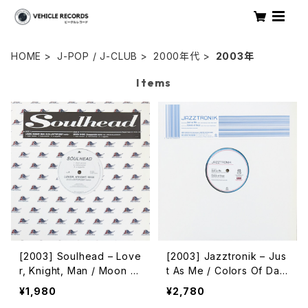
HOME
J-POP / J-CLUB
2000年代
2003年
Items
[2003] Soulhead – Love
[2003] Jazztronik – Jus
r, Knight, Man / Moon S
t As Me / Colors Of Day
hine [Onenation]
s [Flower Records]
¥1,980
¥2,780