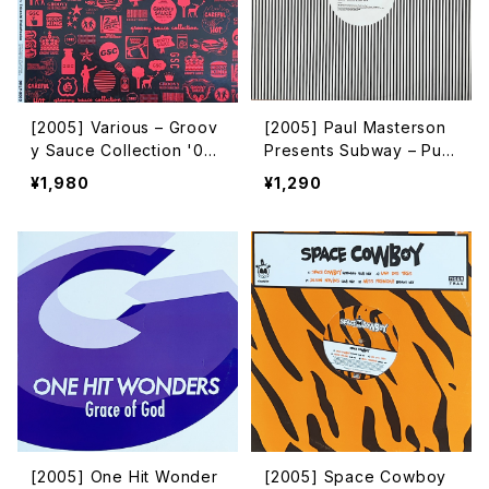
[2005] Various – Groov
[2005] Paul Masterson
y Sauce Collection '05
Presents Subway – Pulli
S/S [Delicatessen Reco
n' For Two [Southern Fr
¥1,980
¥1,290
rdings]
ied Records]
[2005] One Hit Wonder
[2005] Space Cowboy