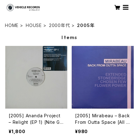
HOME
HOUSE
2000年代
2005年
Items
[2005] Ananda Project
[2005] Mirabeau – Back
– Relight (EP 1) [Nite Gr
From Outta Space [All A
ooves][限定盤]
round The World][2枚
¥1,800
¥980
組]