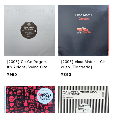
[2005] Ce Ce Rogers –
[2005] Alma Matris – Cir
It’s Alright [Swing City R
cuito [Electrade]
ecords]
¥950
¥890