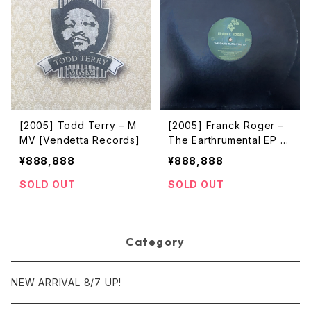
[2005] Todd Terry – M
[2005] Franck Roger –
MV [Vendetta Records]
The Earthrumental EP [R
eal Tone Records]
¥888,888
¥888,888
SOLD OUT
SOLD OUT
Category
NEW ARRIVAL 8/7 UP!