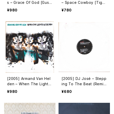
s – Grace Of God [Gust
– Space Cowboy [Tiger
o Records][PROMO]
Trax]
¥980
¥780
[2005] Armand Van Hel
[2005] DJ José – Stepp
den – When The Lights
ing To The Beat (Remix
Go Down (Remixes) [So
es) [Royal Flush Record
¥980
¥680
uthern Fried Records]
s]