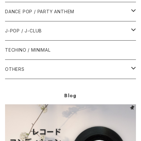
1992年
1996年
2001年
2001年
1987年
2010年
1990年
1990年
2000年代
2000年代
1980年代
DANCE POP / PARTY ANTHEM
1993年
1997年
2002年
2002年
1988年
2011年
1991年
1991年
2000年
1985年・以前
1990年代
1980年代
J-POP / J-CLUB
1994年
1998年
2003年
2003年
1989年
2012年
1992年
1992年
2001年
1986年
1990年
1988年・以前
2000年代
1990年代
1980年代
TECHINO / MINIMAL
1995年
1999年
2004年
2004年
2013年
1993年 - 1999年
1993年
2002年・以降
1987年
1991年
1989年
2000年
1990年
2000年代
1990年代
OTHERS
1996年
2005年
2005年
2014年
1994年
1988年
1992年
2001年
1991年
2000年
1990年
2000年代
1980年代
Blog
1997年
2006年
2006年
2015年
1995年
1989年
1993年
2002年
1992年
2001年
1991年
2000年
1985年・以前
1990年代
1998年
2007年
2007年
2016年
1996年 - 1999年
1994年
2003年
1993年
2002年
1992年
2001年
1986年
1990年
2000年代
1999年
2008年
2008年
2017年
1995年
2004年
1994年
2003年
1993年