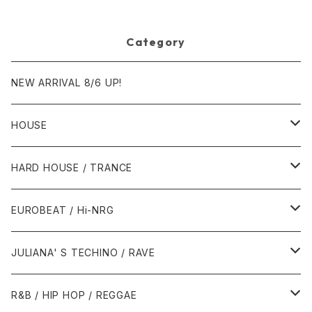
Category
NEW ARRIVAL 8/6 UP!
HOUSE
1980年代
HARD HOUSE / TRANCE
1987年・以前
1990年代
1990年代
EUROBEAT / Hi-NRG
1988年
1990年
1994年・以前
2000年代
2000年代
1980年代
JULIANA' S TECHINO / RAVE
1989年
1991年
1995年
2000年
2000年
1986年・以前
2010年代
1990年代
1990年代
R&B / HIP HOP / REGGAE