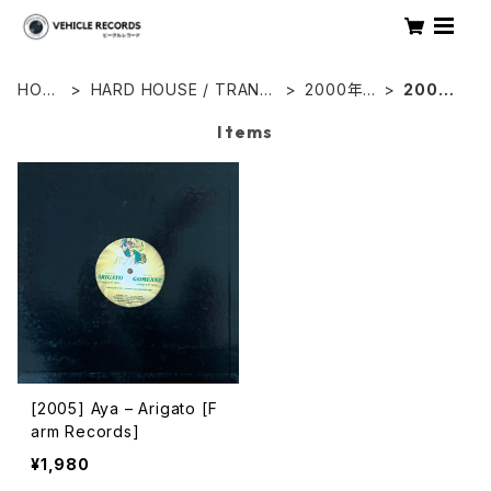
HOM
HARD HOUSE / TRANC
2000年
2005
E
E
代
年
Items
[2005] Aya – Arigato [F
arm Records]
¥1,980