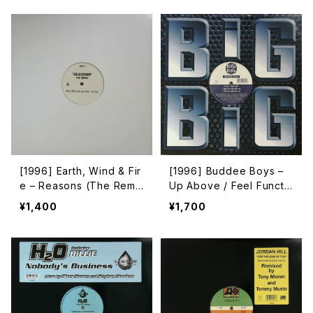
[1996] Earth, Wind & Fir
[1996] Buddee Boys –
e – Reasons (The Remi
Up Above / Feel Functi
x) [Not On Label (Earth,
on [Big Big Trax][2枚組]
¥1,400
¥1,700
Wind & Fire)]