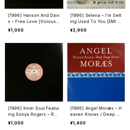
[1996] Hanson And Davi
[1996] Selena – I'm Gett
s – Free Love [Vicious
ing Used To You [EMI L
Muzik Records]
atin]
¥1,000
¥2,900
[1996] Inner Soul Featur
[1996] Angel Moræs – H
ing Sonya Rogers – Rep
eaven Knows / Deep D
ort To The Floor [Jellyb
eep Down [FFRR]
¥1,000
¥1,400
ean Recordings]