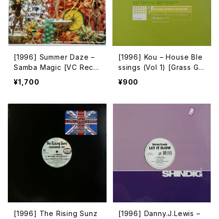
[1996] Summer Daze –
[1996] Kou – House Ble
Samba Magic [VC Reco
ssings (Vol 1) [Grass Gr
rdings]
een Records]
¥1,700
¥900
[1996] The Rising Sunz
[1996] Danny.J.Lewis –