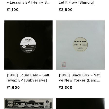
– Lessons EP [Henry Str
Let It Flow [Shindig]
eet Music]
¥1,100
¥2,800
[1996] Louie Balo – Batt
[1996] Black Box – Nati
lewax EP [Subversive]
ve New Yorker (Dance
Mixes) [Groove Groove
¥1,600
¥2,300
Melody][PROMO] [2枚
組]