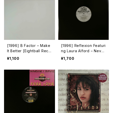
[1996] B Factor – Make
[1996] Reflexion Featuri
It Better [Eightball Reco
ng Laura Alford – Never
rds]
Stop [Sub-Urban]
¥1,100
¥1,700