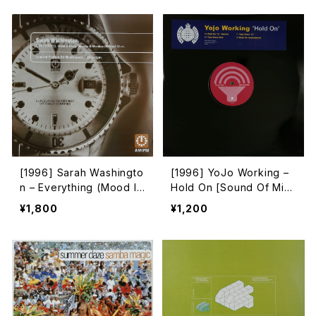
[1996] Sarah Washingto
[1996] YoJo Working –
n – Everything (Mood II
Hold On [Sound Of Mini
Swing / Torrales & Men
stry][2枚組][PROMO]
¥1,800
¥1,200
doza (Mentor) Mixes)
[AM:PM][2枚組]