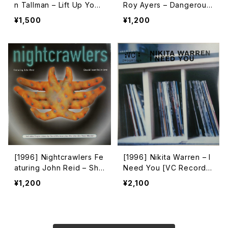
n Tallman – Lift Up Your
Roy Ayers – Dangerous
Hands [Jellybean Recor
Vibes [Peppermint Jam]
¥1,500
¥1,200
dings]
[1996] Nightcrawlers Fe
[1996] Nikita Warren – I
aturing John Reid – Sho
Need You [VC Recordin
uld I Ever (Fall In Love)
gs]
¥1,200
¥2,100
[1st Avenue Records]