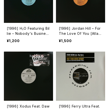
[1996] H₂O Featuring Bil
[1996] Jordan Hill – For
lie – Nobody's Business
The Love Of You [Atlant
[Liquid Groove]
ic]
¥1,200
¥1,500
[1996] Xodus Feat. Daw
[1996] Ferry Ultra Feat.