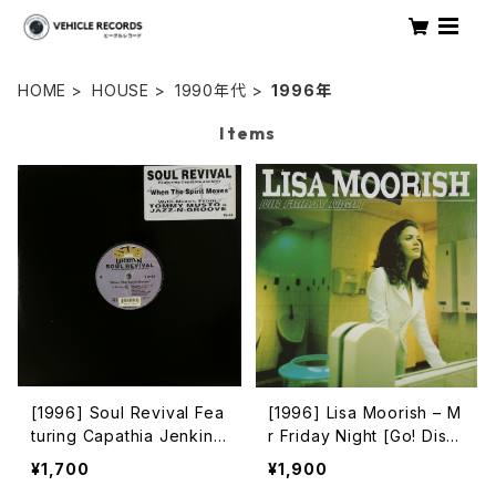
HOME
HOUSE
1990年代
1996年
Items
[1996] Soul Revival Fea
[1996] Lisa Moorish – M
turing Capathia Jenkins
r Friday Night [Go! Disc
– When The Spirit Move
s]
¥1,700
¥1,900
s [Sub-Urban][2枚組]