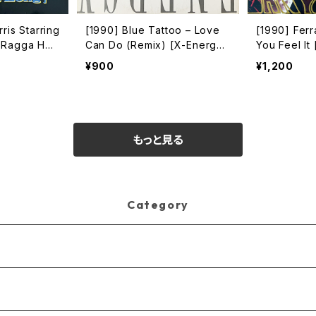
ris Starring
[1990] Blue Tattoo – Love
[1990] Ferr
 Ragga Hou
Can Do (Remix) [X-Energy
You Feel It
ng) [BCM Re
Records]
¥900
¥1,200
もっと見る
Category