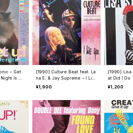
onic – Get
[1990] Culture Beat feat. La
[1990] Lisa
Night Is Ov
na E. & Jay Supreme – I Lik
at Did I Do
e You [Epic]
¥1,900
¥1,200