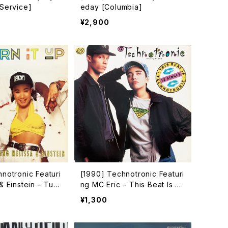
 Service]
eday [Columbia]
¥2,900
notronic Featuri
[1990] Technotronic Featuri
& Einstein – Turn
ng MC Eric – This Beat Is Te
nyard Records Lt
chnotronic [SBK Records]
¥1,300