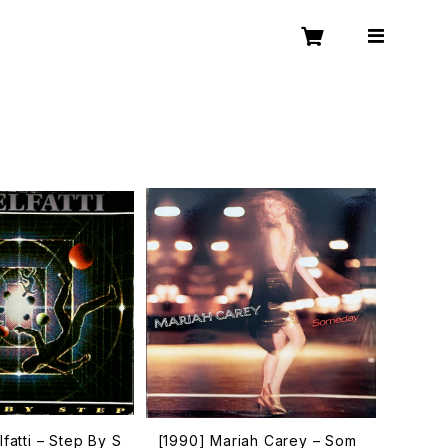
lfatti – Step By S
[1990] Mariah Carey – Som