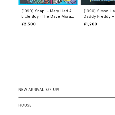
[1990] Snap! – Mary Had A
[1990] Simon Har
Little Boy (The Dave Moral
Daddy Freddy –
es Remixes) [Arista]
se (All Night Lo
¥2,500
¥1,200
cords]
NEW ARRIVAL 8/7 UP!
HOUSE