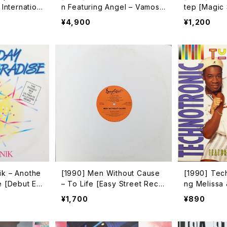
 Internation
n Featuring Angel – Vamos
tep [Magic
[In Groove Records]
¥4,900
¥1,200
ik – Anothe
[1990] Men Without Cause
[1990] Tech
e [Debut Ed
– To Life [Easy Street Reco
ng Melissa 
rds]
It Up [Swa
¥1,700
¥890
d]