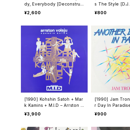
dy, Everybody [Deconstruc
s The Style [D.J.
tion]
al Records]
¥2,600
¥800
[1990] Kohshin Satoh + Mar
[1990] Jam Tron
k Kamins + M.I.D – Arrston V
r Day In Paradis
olaju [Danceteria][PROMO]
ge Records]
¥3,900
¥900