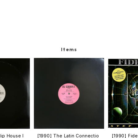
Items
Hip House I
[1990] The Latin Connectio
[1990] Fide