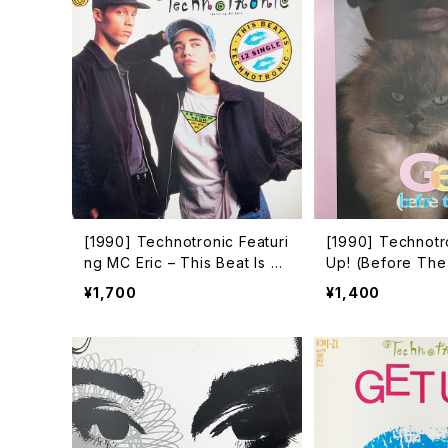
[1990] Technotronic Featuri
[1990] Technotr
ng MC Eric – This Beat Is Te
Up! (Before The 
chnotronic [SBK Records]
er) [ARS/Clip]
¥1,700
¥1,400
[在庫B]