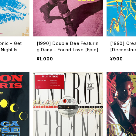
onic – Get
[1990] Double Dee Featurin
[1990] Crea
Night Is Ov
g Dany – Found Love [Epic]
[Deconstru
s]
¥1,000
¥900