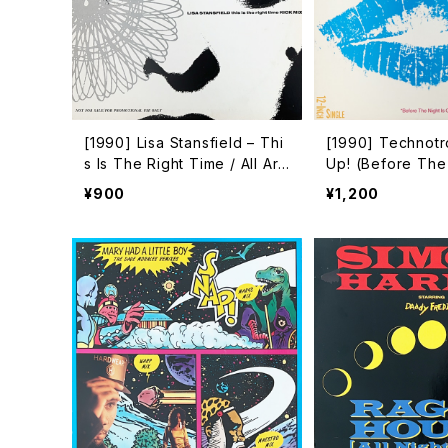
[1990] Lisa Stansfield – Thi
[1990] Technotr
s Is The Right Time / All Aro
Up! (Before The 
und The World [Arista][PRO
er) [SBK Record
¥900
¥1,200
MO]