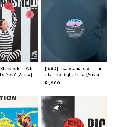
 Stansfield – Wh
[1990] Lisa Stansfield – Thi
 To You? [Arista]
s Is The Right Time [Arista]
¥1,900