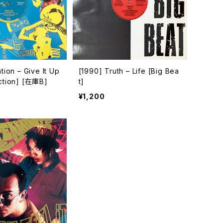
tion – Give It Up
[1990] Truth – Life [Big Bea
ction] [在庫B]
t]
¥1,200