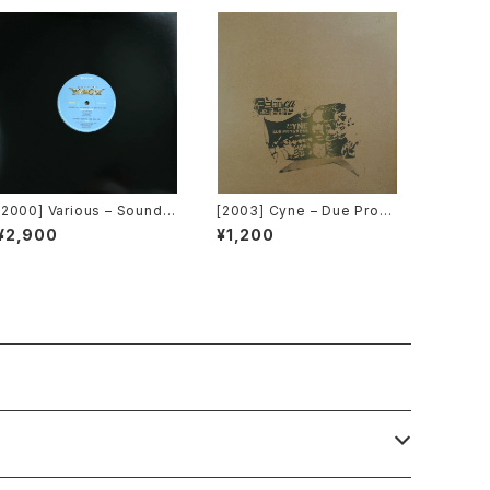
[2000] Various – Sound F
[2003] Cyne – Due Progr
actory Y&Co. / Back To T
ess [Botanica Del Jibar
¥2,900
¥1,200
he "Disco" 〜私もDiscoへ
o]
連れていって〜 Request 0
0.00.05 [Avex Trax][VEJ
T-89071]