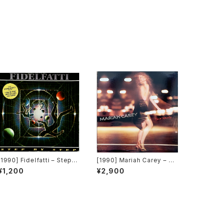
[1990] Fidelfatti – Step B
[1990] Mariah Carey – So
y Step [Magic Service]
meday [Columbia]
¥1,200
¥2,900