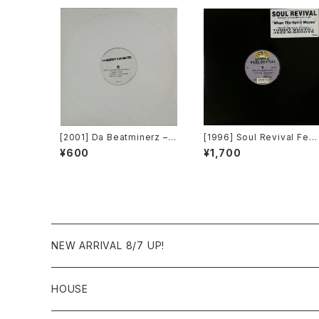
[2001] Da Beatminerz –
[1996] Soul Revival Feat
Open [Rawkus]
uring Capathia Jenkins –
¥600
¥1,700
When The Spirit Moves
[Sub-Urban][2枚組]
NEW ARRIVAL 8/7 UP!
HOUSE