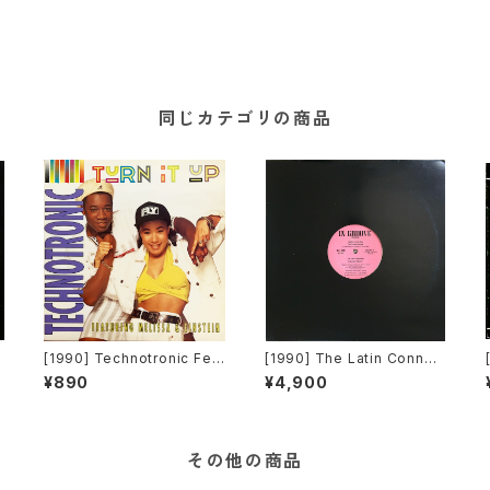
同じカテゴリの商品
y
[1990] Technotronic Fea
[1990] The Latin Connec
n
turing Melissa & Einstein
tion Featuring Angel – Va
¥890
¥4,900
– Turn It Up [Swanyard R
mos [In Groove Records]
ecords Ltd]
その他の商品