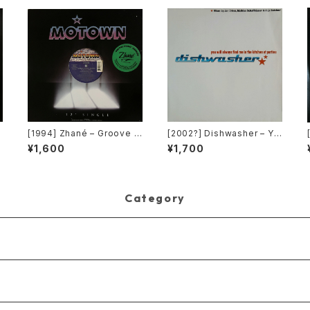
[1994] Zhané – Groove T
[2002?] Dishwasher – Yo
hang (Remix) [Motown]
u Will Always Find Me In
¥1,600
¥1,700
[在庫B]
The Kitchen At Parties [K
a2 Music]
Category