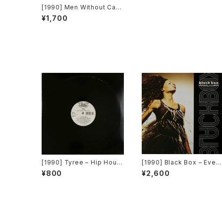
[1990] Men Without Caus
e – To Life [Easy Street
¥1,700
Records]
[1990] Tyree – Hip Hous
[1990] Black Box – Ever
e Is The Style [D.J. Inter
body, Everybody [Deco
¥800
¥2,600
national Records]
struction]