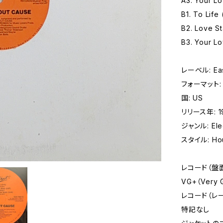
A3. Your Lo
B1. To Life 
B2. Love St
B3. Your L
レーベル: Eas
フォーマット: レ
国: US
リリース年: 1
ジャンル: Elec
スタイル: Hou
レコード（盤
VG+（Very
レコード（レ
特記なし