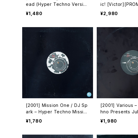
ead (Hyper Techno Versio
ic! [Victor][PR
n) [Avex Inc.][PROMO]
¥1,480
¥2,980
[2001] Mission One / DJ Sp
[2001] Various 
ark – Hyper Techno Mission
hno Presents Jul
Three Promo [Avex Trax]
[VEJT-89118][Av
¥1,780
¥1,980