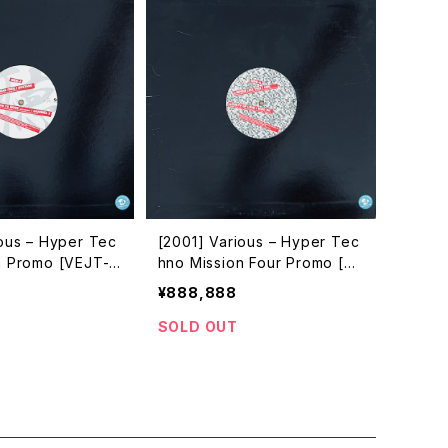
ious – Hyper Tec
[2001] Various – Hyper Tec
n Promo [VEJT-8
hno Mission Four Promo [Av
ex Trax]
¥888,888
SOLD OUT