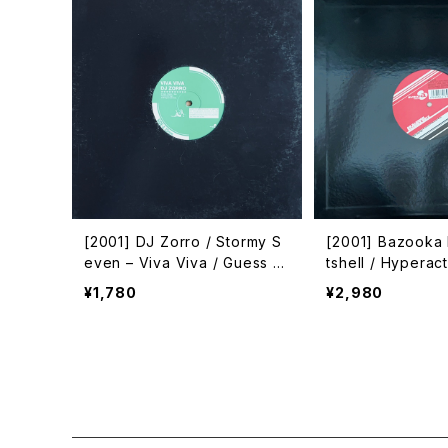
[2001] DJ Zorro / Stormy S
[2001] Bazooka 
even – Viva Viva / Guess W
tshell / Hyperactive –
ho's Back [Avex Trax]
Techno Mission
¥1,780
¥2,980
mo[Avex Trax]