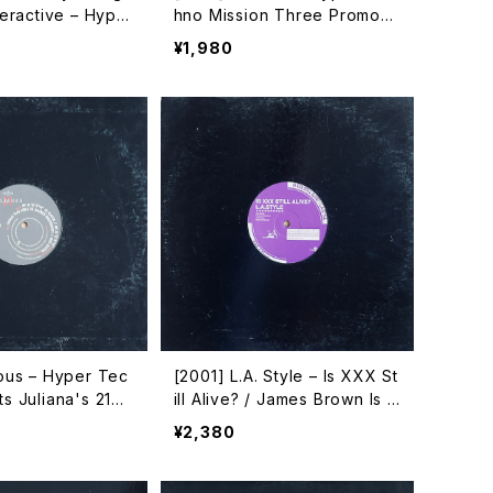
peractive – Hyper
hno Mission Three Promo
sion Three Pro
(2) [VEJT-89121][Avex Tra
¥1,980
ex Trax]
x]
ious – Hyper Tec
[2001] L.A. Style – Is XXX St
s Juliana's 21
ill Alive? / James Brown Is D
5][Avex Trax]
ead (Y & Co. Mission "B")
¥2,380
[Avex Trax]