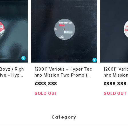
Boyz / Righ
[2001] Various – Hyper Tec
[2001] Var
 Hyper
hno Mission Two Promo (0
hno Missio
 Three Pro
1) [Avex Trax][PROMO]
9127]
¥888,888
¥888,888
[PROMO]
SOLD OUT
SOLD OUT
Category