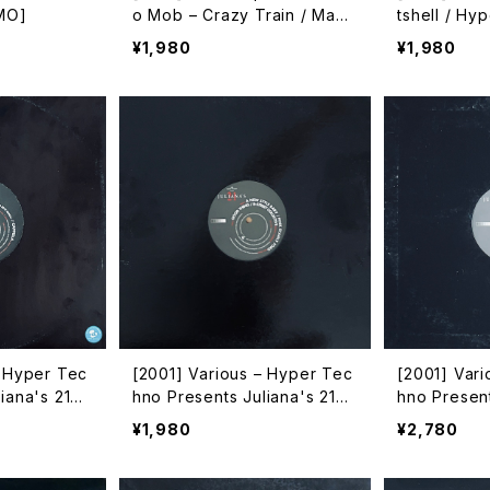
OMO]
o Mob – Crazy Train / Made
tshell / Hy
In New York [Avex Trax]
Techno Mis
¥1,980
¥1,980
mo (3) [Av
– Hyper Tec
[2001] Various – Hyper Tec
[2001] Var
iana's 21
hno Presents Juliana's 21
hno Present
ex Trax]
[VEJT-89117][Avex Trax]
[VEJT-8911
¥1,980
¥2,780