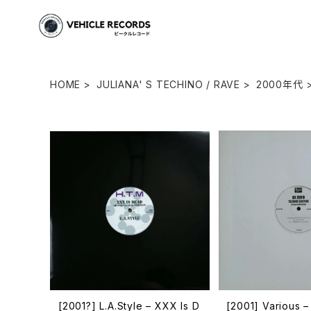
HOME
JULIANA' S TECHINO / RAVE
2000年代
[2001?] L.A.Style – XXX Is D
[2001] Various 