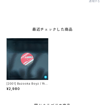
通報する
最近チェックした商品
[2001] Bazooka Boyz / Rig
htshell / Hyperactive – Hy
¥2,980
per Techno Mission Three
Promo[Avex Trax][PROM
O]