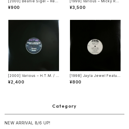
[2000] Beanie Sigel – Rem
[1999] Various – Micky Rec
ember Them Days / Raw &
ord Vol. 49 [Micky Record
¥900
¥3,500
Uncut [Roc-A-Fella Record
s Inc.][PROMO]
s]
[2000] Various – H.T.M. / B
[1998] Jayla Jewel Featuri
ack To "Disco" Request 0
ng Grand Puba – I Like Wh
¥2,400
¥800
0.00.13 [Avex Trax]
at U Do To Me (Remix) [Str
yke Entertainment]
Category
NEW ARRIVAL 8/6 UP!