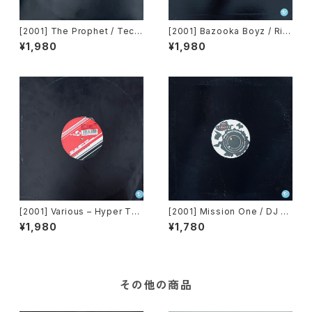
[2001] The Prophet / Tech
[2001] Bazooka Boyz / Rig
no Mob – Crazy Train / Ma
htshell / Hyperactive – Hy
¥1,980
¥1,980
de In New York [Avex Trax]
per Techno Mission Three
Promo (3) [Avex Trax]
[2001] Various – Hyper Tec
[2001] Mission One / DJ S
hno Mission Three Promo
park – Hyper Techno Missi
¥1,980
¥1,780
(2) [VEJT-89121][Avex Tra
on Three Promo [Avex Tra
x]
x]
その他の商品