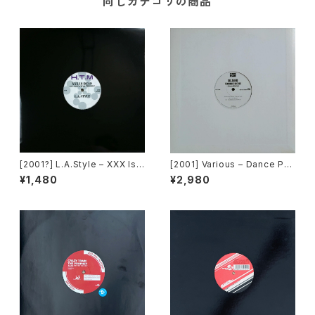
同じカテゴリの商品
[2001?] L.A.Style – XXX Is
[2001] Various – Dance Pan
Dead (Hyper Techno Versi
ic! [Victor][PROMO]
¥1,480
¥2,980
on) [Avex Inc.][PROMO]