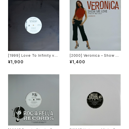
[1999] Love To Infinity vs
[2000] Veronica – Show M
Loleatta Holloway – No Ap
e Love [Urbanstar]
¥1,900
¥1,400
ology [Brothers][PROMO]
[在庫B]