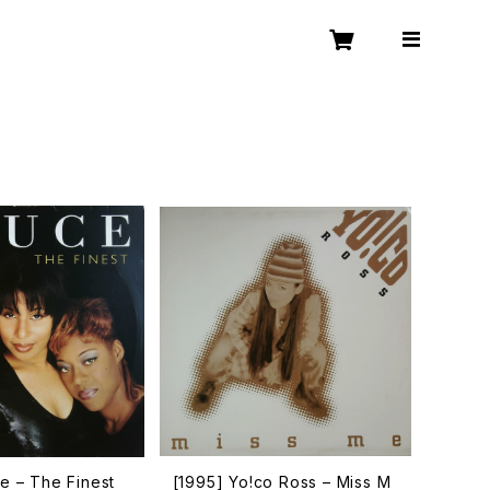
e – The Finest
[1995] Yo!co Ross – Miss M