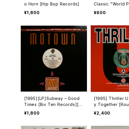
o Horn [Hip Bop Records]
Classic "World 
ol.1 [Pop Art Re
¥1,800
¥600
[1995][LP]Subway – Good
[1995] Thriller U
Times [Biv Ten Records][P
y Together [Rou
ROMO]
¥1,800
¥2,400