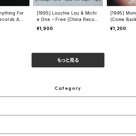
nything For
[1995] Louchie Lou & Michi
[1995] Moni
Records Am
e One – Free [China Recor
(Come Bac
ds]
n Records]
¥1,900
¥1,200
もっと見る
Category