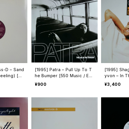
ss-D – Sand
[1995] Patra – Pull Up To T
[1995] Sha
Feeling) [W
he Bumper [550 Music / Epi
yvon – In 
c]
[Virgin]
¥900
¥3,400