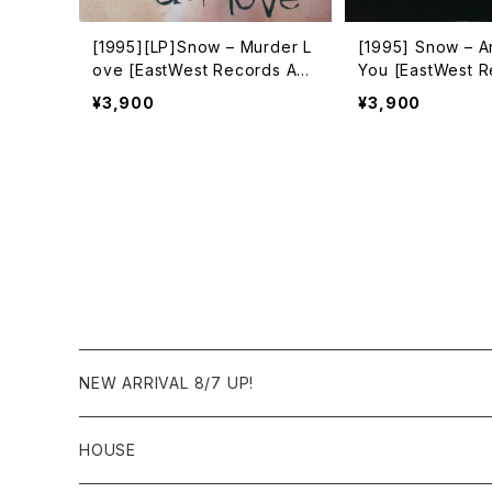
[1995][LP]Snow – Murder L
[1995] Snow – A
ove [EastWest Records Am
You [EastWest 
erica]
erica]
¥3,900
¥3,900
NEW ARRIVAL 8/7 UP!
HOUSE