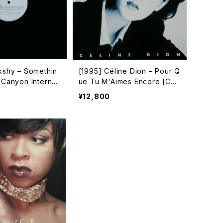
kshy – Somethin
[1995] Céline Dion – Pour Q
[Canyon Internat
ue Tu M'Aimes Encore [Col
OMO]
umbia]
¥12,800