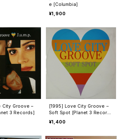
e [Columbia]
¥1,900
e City Groove –
[1995] Love City Groove –
lanet 3 Records]
Soft Spot [Planet 3 Record
s]
¥1,400