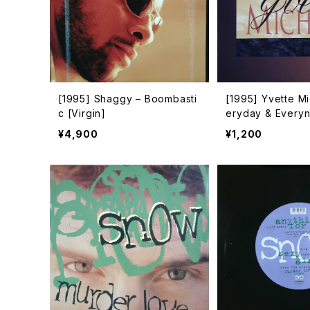
[1995] Shaggy – Boombasti
[1995] Yvette Mi
c [Virgin]
eryday & Everyn
Records / RCA]
¥4,900
¥1,200