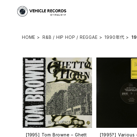
HOME
R&B / HIP HOP / REGGAE
1990年代
1
[1995] Tom Browne – Ghett
[1995?] Various