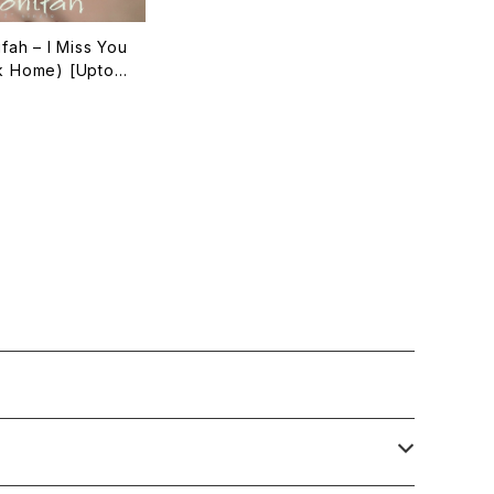
fah – I Miss You
k Home) [Uptow