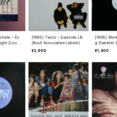
chele – Ev
[1995] Twinz – Eastside LB
[1995] Wor
ight [Loud
[Rush Associated Labels]
g Sweeter 
ional][PR
¥2,900
¥1,400