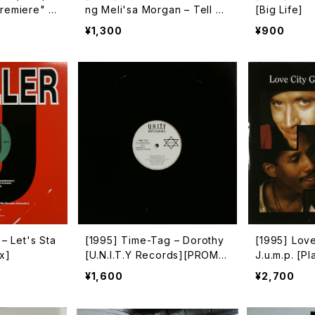
Premiere" V
ng Meli'sa Morgan – Tell M
[Big Life]
cords]
e (How It Feels) [Dome Rec
¥1,300
¥900
ords]
 – Let's Sta
[1995] Time-Tag – Dorothy
[1995] Lov
x]
[U.N.I.T.Y Records][PROM
J.u.m.p. [P
O]
¥1,600
¥2,700