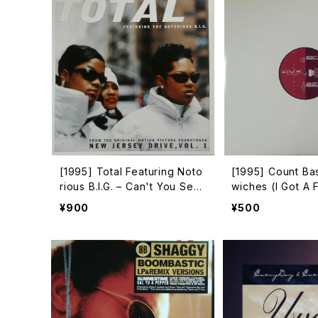
[1995] Total Featuring Noto
[1995] Count Ba
rious B.I.G. – Can't You See
wiches (I Got A 
[Tommy Boy / Bad Boy Ente
ork]
¥900
¥500
rtainment]