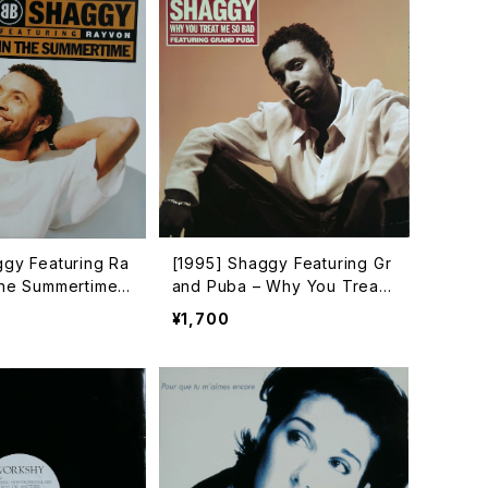
ggy Featuring Ra
[1995] Shaggy Featuring Gr
The Summertime
and Puba – Why You Treat
Me So Bad [Virgin]
¥1,700