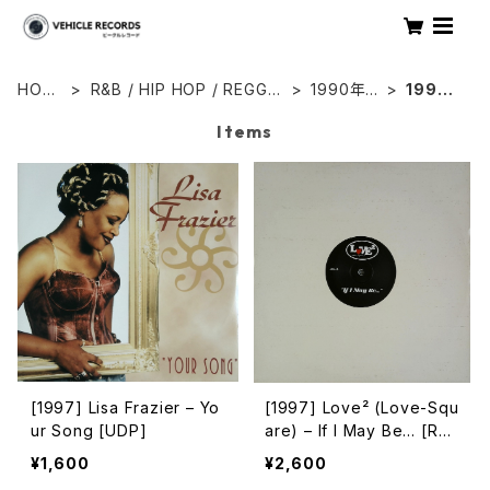
HOM
R&B / HIP HOP / REGGA
1990年
1997
E
E
代
年
Items
[1997] Lisa Frazier – Yo
[1997] Love² (Love-Squ
ur Song [UDP]
are) – If I May Be… [Rhy
thm Republic]
¥1,600
¥2,600