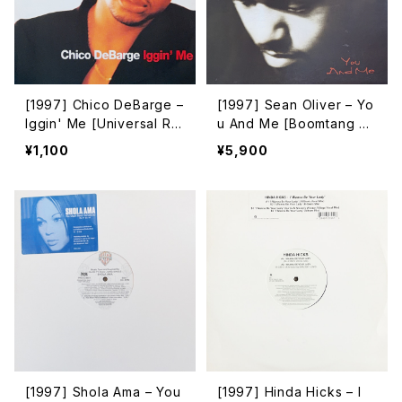
[1997] Chico DeBarge –
[1997] Sean Oliver – Yo
Iggin' Me [Universal Re
u And Me [Boomtang Re
cords]
cords]
¥1,100
¥5,900
[1997] Shola Ama – You
[1997] Hinda Hicks – I