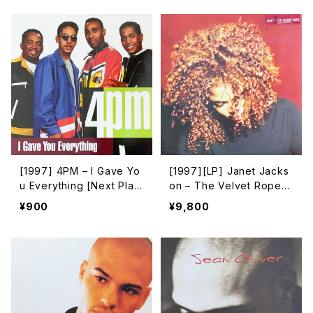
[1997] 4PM – I Gave Yo
[1997][LP] Janet Jacks
u Everything [Next Plat
on – The Velvet Rope
eau Entertainment]
[Virgin][2枚組]
¥900
¥9,800