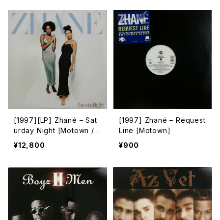
[1997][LP] Zhané – Sat
[1997] Zhané – Request
urday Night [Motown / Il
Line [Motown]
ltown Records][2枚組]
¥12,800
¥900