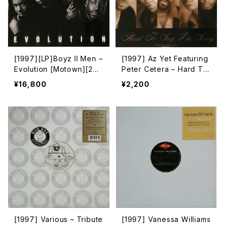
[1997][LP]Boyz II Men –
[1997] Az Yet Featuring
Evolution [Motown][2枚
Peter Cetera – Hard To
組]
Say I'm Sorry [LaFace R
¥16,800
¥2,200
ecords]
[1997] Various – Tribute
[1997] Vanessa Williams