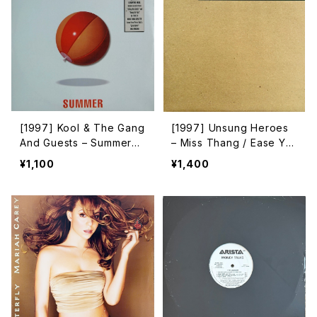
[1997] Kool & The Gang
[1997] Unsung Heroes
And Guests – Summer
– Miss Thang / Ease Yo
[TIME]
ur Mind [Scenario Reco
¥1,100
¥1,400
rds]