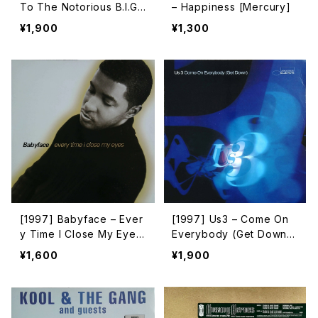
To The Notorious B.I.G.
– Happiness [Mercury]
[Bad Boy Entertainmen
¥1,900
¥1,300
t]
[1997] Babyface – Ever
[1997] Us3 – Come On
y Time I Close My Eyes
Everybody (Get Down)
[Epic]
[Blue Note]
¥1,600
¥1,900