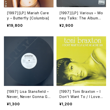
[1997][LP] Mariah Care
[1997][LP] Various – Mo
y – Butterfly [Columbia]
ney Talks: The Album
[Arista][2枚組]
¥19,800
¥2,900
[1997] Lisa Stansfield –
[1997] Toni Braxton – I
Never, Never Gonna Gi
Don't Want To / I Love
ve You Up [Arista Recor
Me Some Him [LaFace R
¥1,300
¥1,200
ds][PROMO]
ecords]