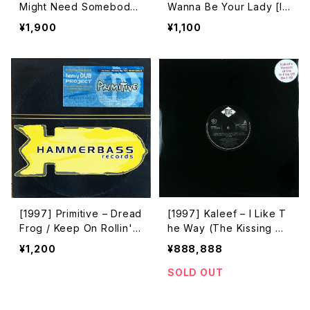
Might Need Somebody
Wanna Be Your Lady [Isl
[Warner Bros. Records]
and Records]
¥1,900
¥1,100
[PROMO]
[1997] Primitive – Dread
[1997] Kaleef – I Like T
Frog / Keep On Rollin'
he Way (The Kissing Ga
[Hammerbass]
me) [Unity Records / Ji
¥1,200
¥888,888
ve]
SOLD OUT