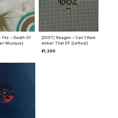
 Fitz – Death Of
[2007] Reagen – Can't Rem
ari Musique]
ember That EP [Leftout]
¥1,200