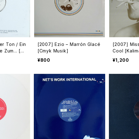
r Ton / Ein
[2007] Ezio – Marrón Glacé
[2007] Miss
e Zum... [M
[Cmyk Musik]
Cool [Kalim
¥800
¥1,200