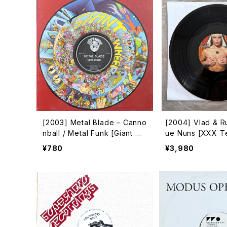
[2003] Metal Blade – Canno
[2004] Vlad & R
nball / Metal Funk [Giant Wh
ue Nuns [XXX T
eel]
¥780
¥3,980