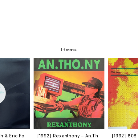
Items
th & Eric Fo
[1992] Rexanthony – An.Th
[1992] 808