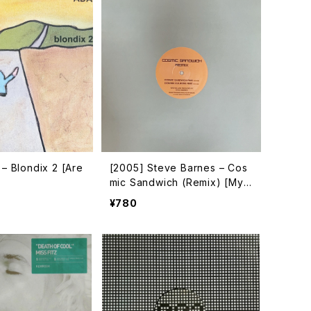
– Blondix 2 [Are
[2005] Steve Barnes – Cos
]
mic Sandwich (Remix) [My
Best Friend]
¥780