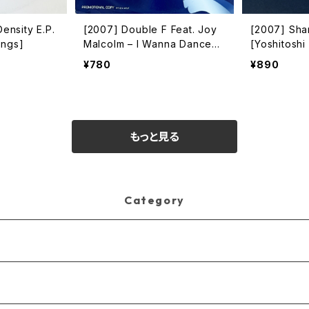
Density E.P.
[2007] Double F Feat. Joy
[2007] Sharam – Col
ings]
Malcolm – I Wanna Dance
[Yoshitoshi
[Net's Work International]
¥780
¥890
もっと見る
Category