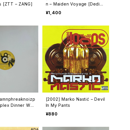
s [ZTT – ZANG]
n – Maiden Voyage [Dedica
ted]
¥1,400
damnphreaknoizp
[2002] Marko Nastić – Devil
plex Dinner War
In My Pants
bination Record
¥880