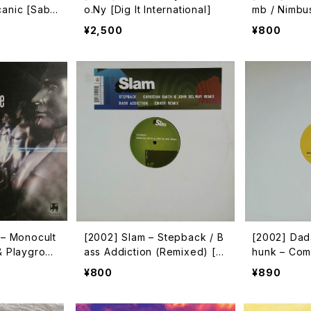
canic [Sabe
o.Ny [Dig It International]
mb / Nimbu
¥2,500
¥800
 – Monocult
[2002] Slam – Stepback / B
[2002] Da
 & Playgroup
ass Addiction (Remixed) [S
hunk – Com
ka]
oma Quality Recordings]
drobe [Com
¥800
¥890
s]