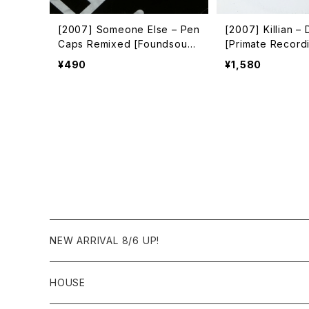
[2007] Someone Else – Pen
[2007] Killian – 
Caps Remixed [Foundsoun
[Primate Record
d]
¥490
¥1,580
NEW ARRIVAL 8/6 UP!
HOUSE