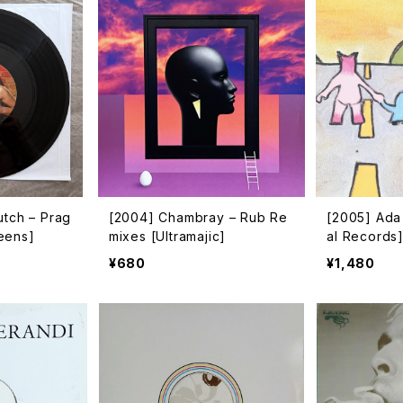
utch – Prag
[2004] Chambray – Rub Re
[2005] Ada 
eens]
mixes [Ultramajic]
al Records
¥680
¥1,480