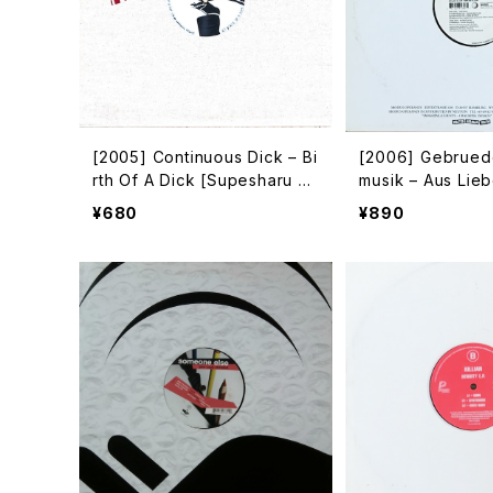
[2005] Continuous Dick – Bi
[2006] Gebruede
rth Of A Dick [Supesharu R
musik – Aus Lieb
ecordings]
odus Operandi]
¥680
¥890