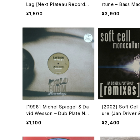
Lag [Next Plateau Records I
rtune – Bass Ma
nc.]
r Records]
¥1,500
¥3,900
[1998] Michel Spiegel & Da
[2002] Soft Cell
vid Wesson – Dub Plate No
ure (Jan Driver
1 [Raw Form][限定盤]
Remixes) [3 Lan
¥1,100
¥2,400