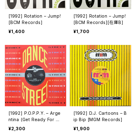
[1992] Rotation – Jump!
[1992] Rotation – Jump!
[BCM Records]
[BCM Records][在庫B]
¥1,400
¥1,700
[1992] P.O.P.P.Y. – Arge
[1992] D.J. Cartoons – B
ntina (Get Ready For Th
ip Bip [MGM Records]
is) [Dance Street]
¥2,300
¥1,900