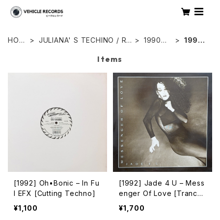
HOM
JULIANA' S TECHINO / RA
1990年
1992
E
VE
代
年
Items
[1992] Oh•Bonic – In Fu
[1992] Jade 4 U – Mess
l EFX [Cutting Techno]
enger Of Love [Trance
Mission]
¥1,100
¥1,700