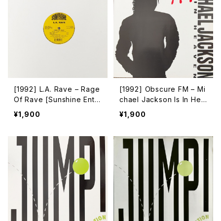
[1992] L.A. Rave – Rage
[1992] Obscure FM – Mi
Of Rave [Sunshine Ente
chael Jackson Is In Hea
rtainment]
ven Now [Total Recall]
¥1,900
¥1,900