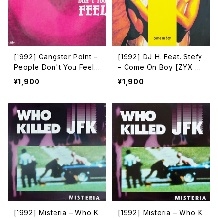
[1992] Gangster Point –
[1992] DJ H. Feat. Stefy
People Don't You Feel
– Come On Boy [ZYX R
[Top Secret Records]
ecords]
¥1,900
¥1,900
[1992] Misteria – Who K
[1992] Misteria – Who K