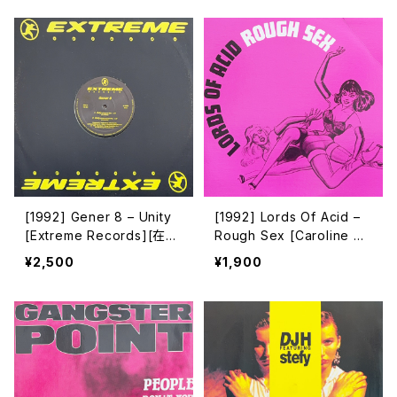
[1992] Gener 8 – Unity
[1992] Lords Of Acid –
[Extreme Records][在庫
Rough Sex [Caroline Re
B]
cords]
¥2,500
¥1,900