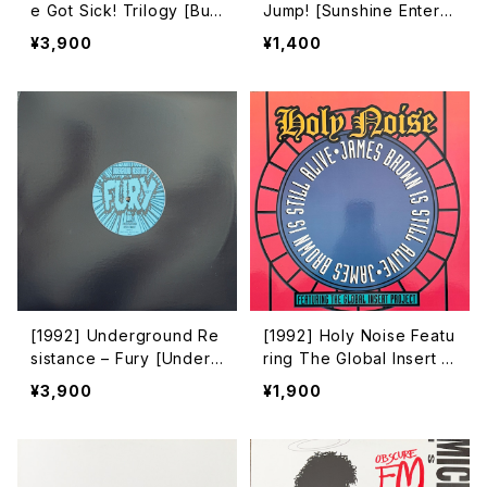
e Got Sick! Trilogy [Bull
Jump! [Sunshine Enterta
dozer Records][在庫B]
inment][在庫B]
¥3,900
¥1,400
[1992] Underground Re
[1992] Holy Noise Featu
sistance – Fury [Underg
ring The Global Insert P
round Resistance]
roject – James Brown Is
¥3,900
¥1,900
Still Alive [Watts Music]