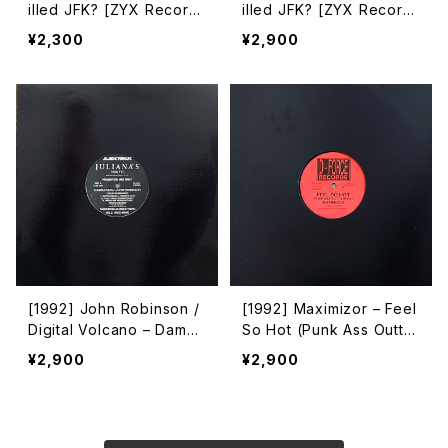
illed JFK? [ZYX Record
illed JFK? [ZYX Record
s]
s][在庫B]
¥2,300
¥2,900
[1992] John Robinson /
[1992] Maximizor – Feel
Digital Volcano – Damna
So Hot (Punk Ass Outta
tion / Explosion [Avex T
Here!) [D-Force Record
¥2,900
¥2,900
rax]
s]