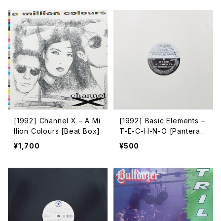
[1992] Channel X – A Mi
[1992] Basic Elements –
llion Colours [Beat Box]
T-E-C-H-N-O [Pantera
Records]
¥1,700
¥500