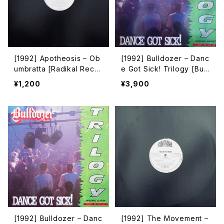
[1992] Apotheosis – Ob
[1992] Bulldozer – Danc
umbratta [Radikal Recor
e Got Sick! Trilogy [Bull
ds]
dozer Records]
¥1,200
¥3,900
[1992] Bulldozer – Danc
[1992] The Movement –