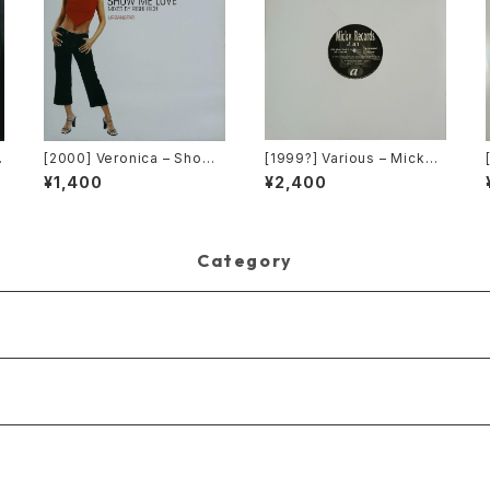
[2000] Veronica – Show
[1999?] Various – Micky
私
Me Love [Urbanstar]
Records Vol.41 [Micky R
¥1,400
¥2,400
e
ecords.][PROMO]
a
Category