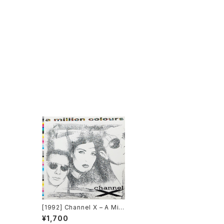
[1992] Channel X – A Milli
on Colours [Beat Box]
¥1,700