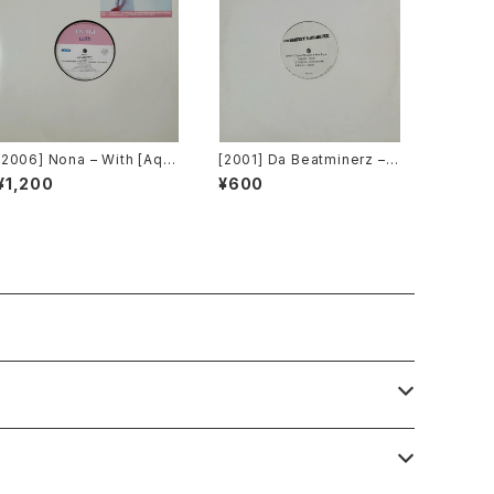
[2006] Nona – With [Aqu
[2001] Da Beatminerz –
a][PROMO]
Open [Rawkus]
¥1,200
¥600