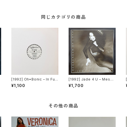
同じカテゴリの商品
[1992] Oh•Bonic – In Ful
[1992] Jade 4 U – Messe
o
EFX [Cutting Techno]
nger Of Love [Trance Mi
¥1,100
¥1,700
]
ssion]
その他の商品