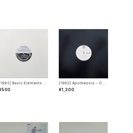
[1992] Basic Elements –
[1992] Apotheosis – Obu
T-E-C-H-N-O [Pantera R
mbratta [Radikal Record
¥500
¥1,200
ecords]
s]