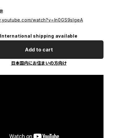
試聴
w.youtube.com/watch?v=ln0GS9sIgeA
International shipping available
Add to cart
日本国内にお住まいの方向け