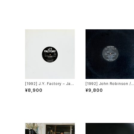
[1992] J.Y. Factory – Jam
[1992] John Robinson / D
es Brown Is Dead Or Aliv
igital Volcano – Damnati
¥8,900
¥9,800
e [Avex Trax]
n / Explosion [Avex Trax