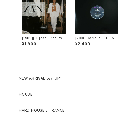
[1989][LP]Zan – Zan [War
[2000] Various – H.T.M. /
ner Bros. Records]
Back To The "Disco" ~
¥1,900
¥2,400
もDiscoへ連れていって~ R
quest 00.00.14 [Avex Tr
x]
NEW ARRIVAL 8/7 UP!
HOUSE
1980年代
HARD HOUSE / TRANCE