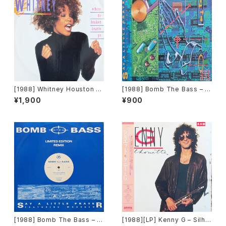
[1988] Whitney Houston –
[1988] Bomb The Bass – S
Where Do Broken Hearts G
ay A Little Prayer [Rhythm
¥1,900
¥900
o [Arista Records]
King][DOOD 123]
[1988] Bomb The Bass – S
[1988][LP] Kenny G – Silho