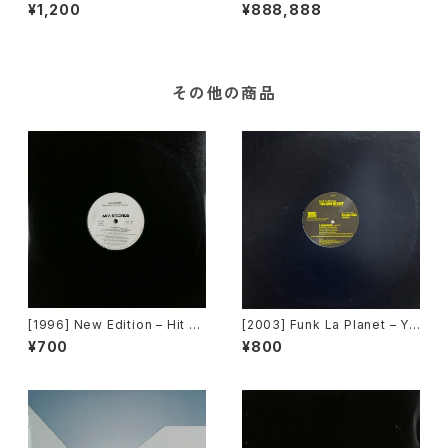
ay A Little Prayer [Rhythm
uette [Arista][PROMO][帯付
¥1,200
¥888,888
King][DOOD R123][限定盤]
き]
その他の商品
[1996] New Edition – Hit M
[2003] Funk La Planet – Yo
e Off [MCA Records][PRO
u Gave Me Love (Funk La
¥700
¥800
MO]
Planet 008) [Funk La Plane
t]