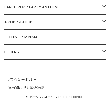
1992年
1996年
2001年
2001年
1987年
2010年
1990年
1990年
2000年代
2000年代
1980年代
DANCE POP / PARTY ANTHEM
1993年
1997年
2002年
2002年
1988年
2011年
1991年
1991年
2000年
1985年・以前
1990年代
1980年代
J-POP / J-CLUB
1994年
1998年
2003年
2003年
1989年
2012年
1992年
1992年
2001年
1986年
1990年
1988年・以前
2000年代
1990年代
1980年代
TECHINO / MINIMAL
1995年
1999年
2004年
2004年
2013年
1993年 - 1999年
1993年
2002年・以降
1987年
1991年
1989年
2000年
1990年
2000年代
1990年代
OTHERS
1996年
2005年
2005年
2014年
1994年
1988年
1992年
2001年
1991年
2000年
1990年
2000年代
1980年代
1997年
2006年
2006年
2015年
1995年
1989年
1993年
2002年
1992年
プライバシーポリシー
2001年
1991年
2000年
1985年・以前
1990年代
特定商取引法に基づく表記
1998年
2007年
2007年
2016年
1996年 - 1999年
1994年
2003年
1993年
2002年
1992年
2001年
1986年
1990年
2000年代
© ビークルレコード -Vehicle Records-
1999年
2008年
2008年
2017年
1995年
2004年
1994年
2003年
1993年
2002年
1987年
1991年