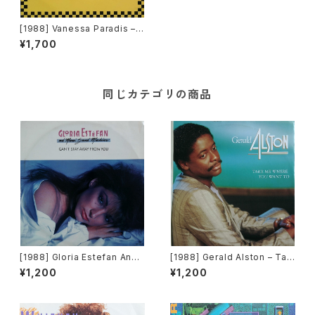
[1988] Vanessa Paradis – J
oe Le Taxi [Polydor]
¥1,700
同じカテゴリの商品
[1988] Gloria Estefan And
[1988] Gerald Alston – Tak
Miami Sound Machine – Ca
e Me Where You Want To
¥1,200
¥1,200
n't Stay Away From You [Ep
[Motown]
ic]