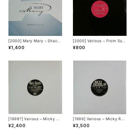
[2000] Mary Mary – Shackl
[2000] Various – From Sup
es (Praise You) [C2Record
er Dance Freak Vol. 83 / B
¥1,400
¥800
s / Columbia]
ack To The "Disco" ~私もD
iscoへ連れていって~ Reques
t 00.00.11 [Avex Trax]
[1998?] Various – Micky Re
[1999] Various – Micky Rec
cords Vol.41 [Micky Recor
ord Vol. 49 [Micky Record
¥2,400
¥3,500
ds.][PROMO]
s Inc.][PROMO]