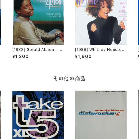
[1988] Gerald Alston – Ta
[1988] Whitney Houston
ke Me Where You Want T
– Where Do Broken Hear
¥1,200
¥1,900
Y
o [Motown]
ts Go [Arista Records]
その他の商品