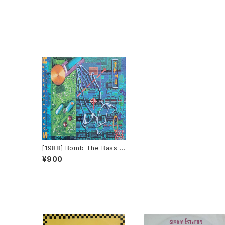
[1988] Bomb The Bass –
Say A Little Prayer [Rhyt
¥900
hm King][DOOD 123]