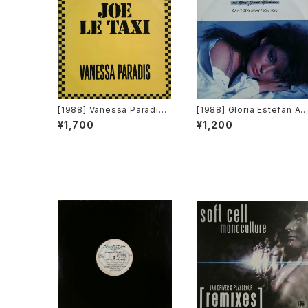
[1988] Vanessa Paradis –
[1988] Gloria Estefan An
Joe Le Taxi [Polydor]
d Miami Sound Machine
¥1,700
¥1,200
– Can't Stay Away From 
ou [Epic]