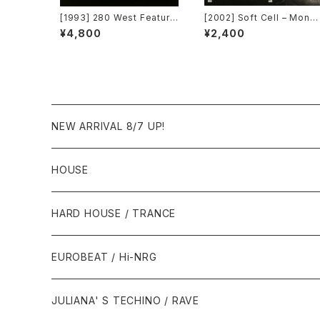
[1993] 280 West Featurin
[2002] Soft Cell – Mono
g Diamond Temple – Lov
ulture (Jan Driver & Play
¥4,800
¥2,400
e's Masquerade [Kaleidi
group Remixes) [3 Lank
ascope Records]
a]
NEW ARRIVAL 8/7 UP!
HOUSE
1980年代
HARD HOUSE / TRANCE
1987年・以前
1990年代
1990年代
EUROBEAT / Hi-NRG
1988年
1990年
1994年・以前
2000年代
2000年代
1980年代
JULIANA' S TECHINO / RAVE