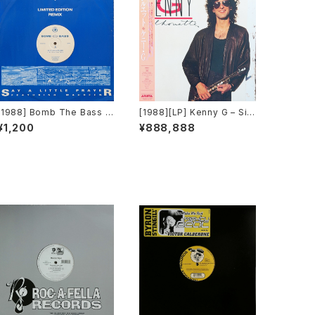
[1988] Bomb The Bass –
[1988][LP] Kenny G – Silh
Say A Little Prayer [Rhyt
ouette [Arista][PROMO]
¥1,200
¥888,888
hm King][DOOD R123][限
[帯付き]
定盤]