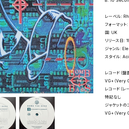
B. 10 Seco
レーベル: Rhy
フォーマット: レ
国: UK
リリース日: 1
ジャンル: Elec
スタイル: Aci
レコード（盤
VG+（Very
レコード（レ
特記なし
ジャケットの
VG+（Very 