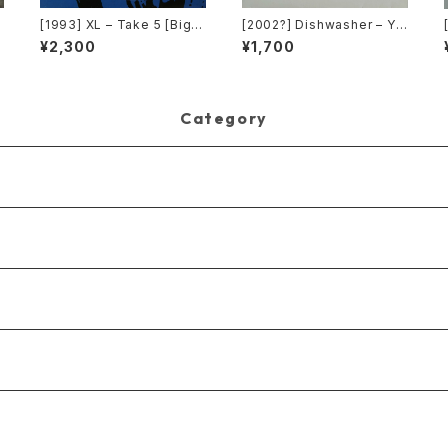
c
[1993] XL – Take 5 [Big T
[2002?] Dishwasher – Yo
ime International]
u Will Always Find Me In
¥2,300
¥1,700
The Kitchen At Parties [K
a2 Music]
Category