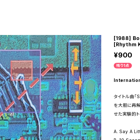
[1988] Bo
[Rhythm 
¥900
残り1点
Internatio
タイトル曲「Say
を大胆に再解
せた実験的ト
A. Say A Lit