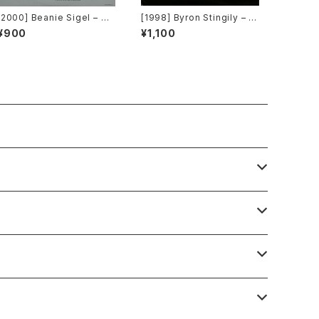
[2000] Beanie Sigel – Re
[1998] Byron Stingily – Y
member Them Days / Ra
ou Make Me Feel (Might
¥900
¥1,100
w & Uncut [Roc-A-Fella
y Real) [Nervous Record
Records]
s]