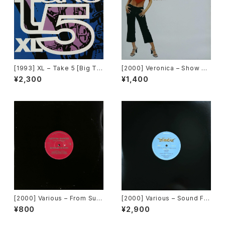
[1993] XL – Take 5 [Big Ti
[2000] Veronica – Show M
me International]
e Love [Urbanstar]
¥2,300
¥1,400
[2000] Various – From Sup
[2000] Various – Sound Fa
er Dance Freak Vol. 83 / B
ctory Y&Co. / Back To The
¥800
¥2,900
ack To The "Disco" ~私もD
"Disco" 〜私もDiscoへ連れ
iscoへ連れていって~ Reques
ていって〜 Request 00.00.0