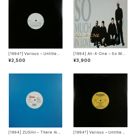
[1994?] Various – Untitled
[1994] All-4-One – So Muc
(Nas – Lifes A Bitch) [Not
h In Love [Atlantic]
¥2,500
¥3,900
On Label][PROMO]
[1994] ZUSHii – There Ain't
[1994?] Various – Untitled