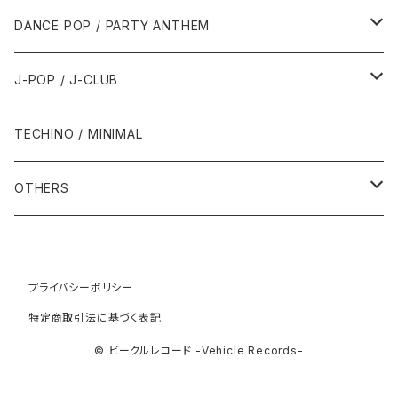
1992年
1996年
2001年
2001年
1987年
2010年
1990年
1990年
2000年代
2000年代
1980年代
DANCE POP / PARTY ANTHEM
1993年
1997年
2002年
2002年
1988年
2011年
1991年
1991年
2000年
1985年・以前
1990年代
1980年代
J-POP / J-CLUB
1994年
1998年
2003年
2003年
1989年
2012年
1992年
1992年
2001年
1986年
1990年
1988年・以前
2000年代
1990年代
1980年代
TECHINO / MINIMAL
1995年
1999年
2004年
2004年
2013年
1993年 - 1999年
1993年
2002年・以降
1987年
1991年
1989年
2000年
1990年
2000年代
1990年代
OTHERS
1996年
2005年
2005年
2014年
1994年
1988年
1992年
2001年
1991年
2000年
1990年
2000年代
1980年代
1997年
2006年
2006年
2015年
1995年
1989年
1993年
2002年
1992年
プライバシーポリシー
2001年
1991年
2000年
1985年・以前
1990年代
特定商取引法に基づく表記
1998年
2007年
2007年
2016年
1996年 - 1999年
1994年
2003年
1993年
2002年
1992年
2001年
1986年
1990年
2000年代
© ビークルレコード -Vehicle Records-
1999年
2008年
2008年
2017年
1995年
2004年
1994年
2003年
1993年
2002年
1987年
1991年