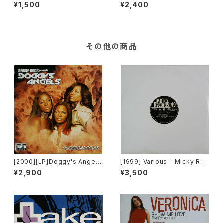
Enough Love ('94 Remix) /
(PM-669)[PoweRemix Rec
¥1,500
¥2,400
Surprise Surprise [E-Zee]
ords]
その他の商品
[2000][LP]Doggy's Angels
[1999] Various – Micky Rec
– Pleezbaleevit! [TVT Rec
ord Vol. 49 [Micky Record
¥2,900
¥3,500
ords][2枚組]
s Inc.][PROMO]