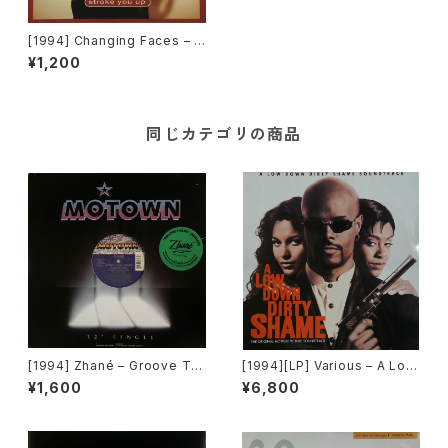
[1994] Changing Faces – S
troke You Up [Atlantic]
¥1,200
同じカテゴリの商品
[1994] Zhané – Groove Th
[1994][LP] Various – A Low
ang (Remix) [Motown][在庫
Down Dirty Shame (The Or
¥1,600
¥6,800
B]
iginal Motion Picture Soun
dtrack) [Jive / Hollywood
Records][2枚組]