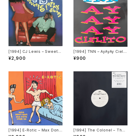
[1994] CJ Lewis – Sweets
[1994] TNN – AyAyAy Cielit
For My Sweet [Black Mark
o [Dance Street]
¥2,900
¥900
et International]
[1994] E-Rotic – Max Don't
[1994] The Colonel – The
Have Sex With Your Ex [Bl
Kwai March [Ultrapop]