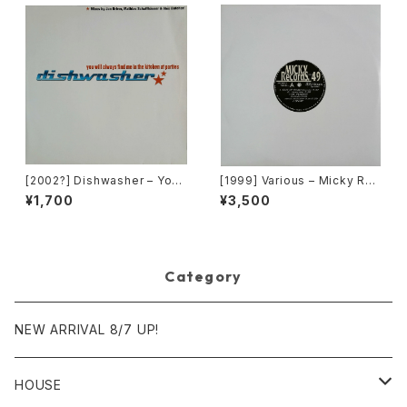
[2002?] Dishwasher – You
[1999] Various – Micky Rec
Will Always Find Me In The
ord Vol. 49 [Micky Record
¥1,700
¥3,500
Kitchen At Parties [Ka2 Mu
s Inc.][PROMO]
sic]
Category
NEW ARRIVAL 8/7 UP!
HOUSE