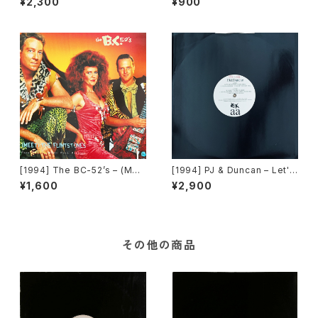
¥2,300
¥900
ow Up]
[1994] The BC-52’s – (Mee
[1994] PJ & Duncan – Let's
t) The Flintstones [MCA Re
Get Ready To Rhumble / If
¥1,600
¥2,900
cords]
I Give You My Number [Tel
star][PROMO]
その他の商品