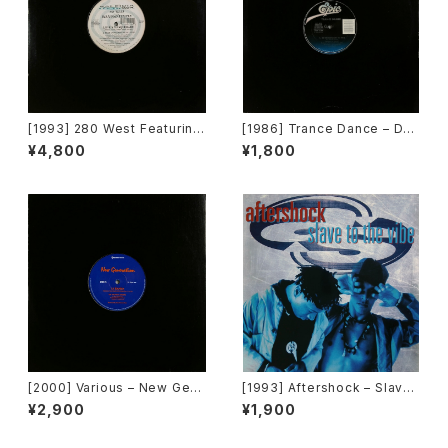
[1993] 280 West Featuring
[1986] Trance Dance – Do
Diamond Temple – Love's
The Dance [Epic]
¥4,800
¥1,800
Masquerade [Kaleidiasco
pe Records]
[2000] Various – New Gen
[1993] Aftershock – Slave
eration / Back To The "Dis
To The Vibe [Virgin]
¥2,900
¥1,900
co" ~私もDiscoへ連れていっ
て~ [Avex Trax]