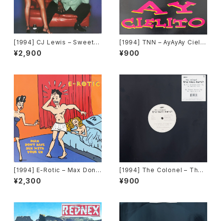
[1994] CJ Lewis – Sweets
[1994] TNN – AyAyAy Cielit
For My Sweet [Black Mark
o [Dance Street]
¥2,900
¥900
et International]
[1994] E-Rotic – Max Don't
[1994] The Colonel – The
Have Sex With Your Ex [Bl
Kwai March [Ultrapop]
¥2,300
¥900
ow Up]