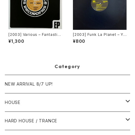
[2003] Various – Fantastic
[2003] Funk La Planet – Yo
Freeriding 2 EP 1 [Switchst
u Gave Me Love (Funk La
¥1,300
¥800
ance Recordings]
Planet 008) [Funk La Plane
t]
Category
NEW ARRIVAL 8/7 UP!
HOUSE
1980年代
HARD HOUSE / TRANCE