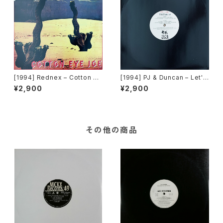
[1994] Rednex – Cotton Ey
[1994] PJ & Duncan – Let's
e Joe [Battery Records]
Get Ready To Rhumble / If
¥2,900
¥2,900
I Give You My Number [Tel
star][PROMO]
その他の商品