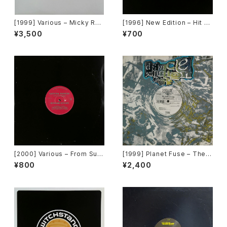
[1999] Various – Micky Rec
[1996] New Edition – Hit M
ord Vol. 49 [Micky Record
e Off [MCA Records][PRO
¥3,500
¥700
s Inc.][PROMO]
MO]
[2000] Various – From Sup
[1999] Planet Fuse – The R
er Dance Freak Vol. 83 / B
eal Face [Dance Pollution]
¥800
¥2,400
ack To The "Disco" ~私もD
iscoへ連れていって~ Reques
t 00.00.11 [Avex Trax]