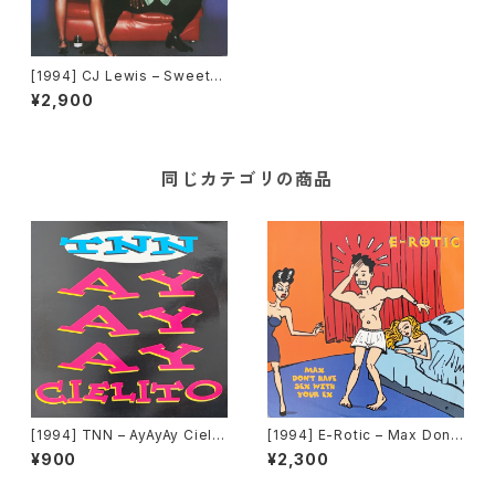
[1994] CJ Lewis – Sweets
For My Sweet [Black Mark
¥2,900
et International]
同じカテゴリの商品
[1994] TNN – AyAyAy Cielit
[1994] E-Rotic – Max Don't
o [Dance Street]
Have Sex With Your Ex [Bl
¥900
¥2,300
ow Up]