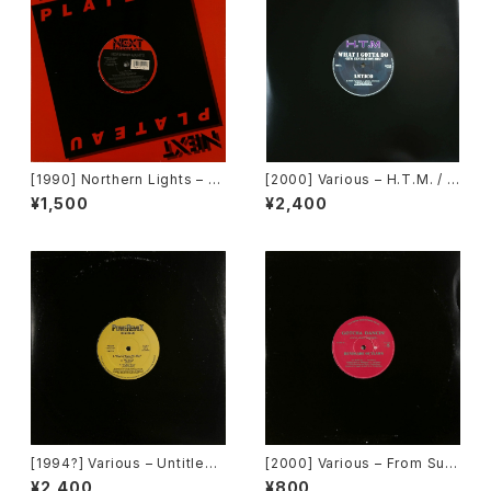
[1990] Northern Lights – J
[2000] Various – H.T.M. / B
et Lag [Next Plateau Recor
ack To "Disco" Request 0
¥1,500
¥2,400
ds Inc.]
0.00.13 [Avex Trax]
[1994?] Various – Untitled
[2000] Various – From Sup
(PM-669)[PoweRemix Rec
er Dance Freak Vol. 83 / B
¥2,400
¥800