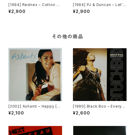
[1994] Rednex – Cotton Ey
[1994] PJ & Duncan – Let's
e Joe [Battery Records]
Get Ready To Rhumble / If
¥2,900
¥2,900
I Give You My Number [Tel
star][PROMO]
その他の商品
[2002] Ashanti – Happy [M
[1990] Black Box – Everyb
urder Inc Records]
ody, Everybody [Deconstr
¥2,100
¥2,600
uction]