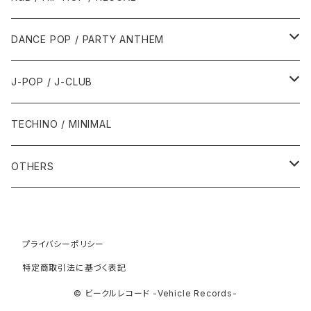
1992年
1996年
2001年
2001年
1987年
2010年
1990年
1990年
2000年代
2000年代
1980年代
DANCE POP / PARTY ANTHEM
1993年
1997年
2002年
2002年
1988年
2011年
1991年
1991年
2000年
1985年・以前
1990年代
1980年代
J-POP / J-CLUB
1994年
1998年
2003年
2003年
1989年
2012年
1992年
1992年
2001年
1986年
1990年
1988年・以前
2000年代
1990年代
1980年代
TECHINO / MINIMAL
1995年
1999年
2004年
2004年
2013年
1993年 - 1999年
1993年
2002年・以降
1987年
1991年
1989年
2000年
1990年
2000年代
1990年代
OTHERS
1996年
2005年
2005年
2014年
1994年
1988年
1992年
2001年
1991年
2000年
1990年
2000年代
1980年代
1997年
2006年
2006年
2015年
1995年
1989年
1993年
2002年
1992年
プライバシーポリシー
2001年
1991年
2000年
1985年・以前
1990年代
特定商取引法に基づく表記
1998年
2007年
2007年
2016年
1996年 - 1999年
1994年
2003年
1993年
2002年
1992年
2001年
1986年
1990年
2000年代
© ビークルレコード -Vehicle Records-
1999年
2008年
2008年