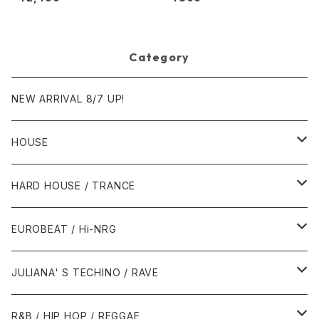
ords]
ack To The "Disco" ~私もD
iscoへ連れていって~ Reques
t 00.00.11 [Avex Trax]
Category
NEW ARRIVAL 8/7 UP!
HOUSE
1980年代
HARD HOUSE / TRANCE
1987年・以前
1990年代
1990年代
EUROBEAT / Hi-NRG
1988年
1990年
1994年・以前
2000年代
2000年代
1980年代
JULIANA' S TECHINO / RAVE
1989年
1991年
1995年
2000年
2000年
1986年・以前
2010年代
1990年代
1990年代
R&B / HIP HOP / REGGAE