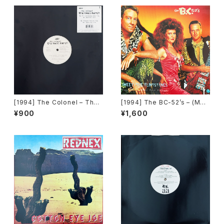
[1994] The Colonel – The
[1994] The BC-52’s – (Mee
Kwai March [Ultrapop]
t) The Flintstones [MCA Re
¥900
¥1,600
cords]