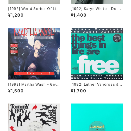
[1992] World Series Of Lif
[1992] Karyn White – Do Un
e Featuring Claudine Nels
to Me / Walkin' The Dog
¥1,200
¥1,400
on – I Would Give Anything
[Warner Bros. Records]
(Mixes) [A&M Records]
[1992] Martha Wash – Give
[1992] Luther Vandross & J
It To You [RCA][2枚組]
anet Jackson With Special
¥1,500
¥1,700
Guests BBD & Ralph Tresv
ant – The Best Things In Li
fe Are Free [Perspective R
ecords]