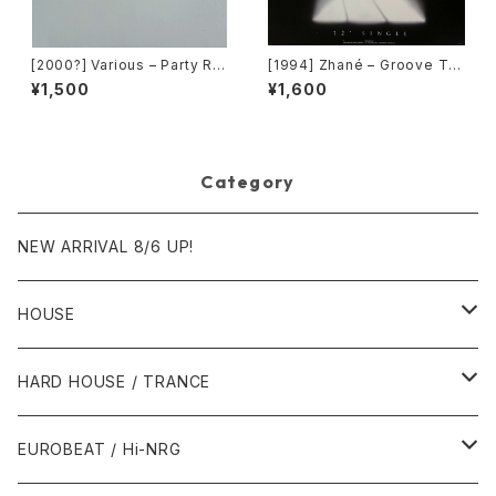
[2000?] Various – Party Re
[1994] Zhané – Groove Th
mixers Volume 5 [OPR]
ang (Remix) [Motown][在庫
¥1,500
¥1,600
B]
Category
NEW ARRIVAL 8/6 UP!
HOUSE
1980年代
HARD HOUSE / TRANCE
1987年・以前
1990年代
1990年代
EUROBEAT / Hi-NRG