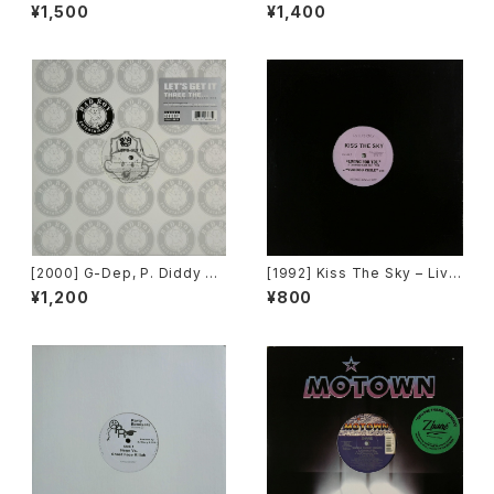
et Lag [Next Plateau Recor
e Love [Urbanstar]
¥1,500
¥1,400
ds Inc.]
[2000] G-Dep, P. Diddy &
[1992] Kiss The Sky – Livin
Black Rob – Let's Get It [B
g For You / Voodoo Chile /
¥1,200
¥800
ad Boy Entertainment]
What Does It Take? / Don't
Take Your Love [Not On La
bel (Kiss The Sky)]