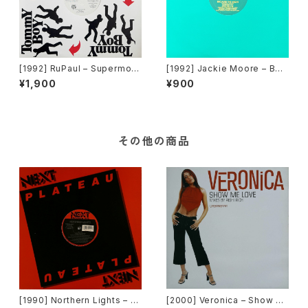
[1992] RuPaul – Supermod
[1992] Jackie Moore – Bec
el (You Better Work) / Hou
ause The Night [Discomag
¥1,900
¥900
se Of Love [Tommy Boy]
ic Records]
その他の商品
[1990] Northern Lights – J
[2000] Veronica – Show M