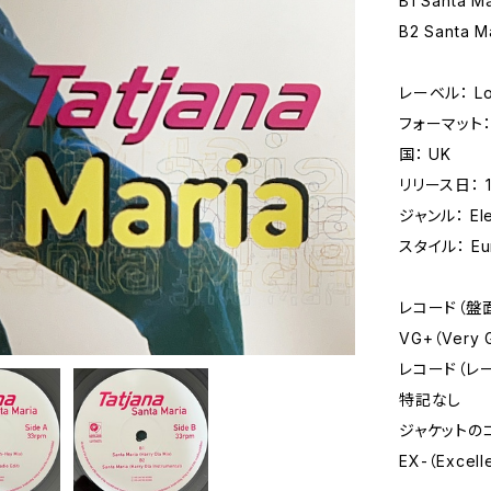
B1 Santa Ma
B2 Santa Ma
レーベル： Lov
フォーマット： 
国： UK
リリース日： 
ジャンル： Ele
スタイル： Eu
レコード（盤
VG+（Very
レコード（レ
特記なし
ジャケットの
EX-（Excell