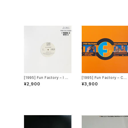
[1995] Fun Factory – I Wa
[1995] Fun Factory – Cel
nna B With U [Curb Edel
ebration [Regular Recor
¥2,900
¥3,900
Records]
ds]