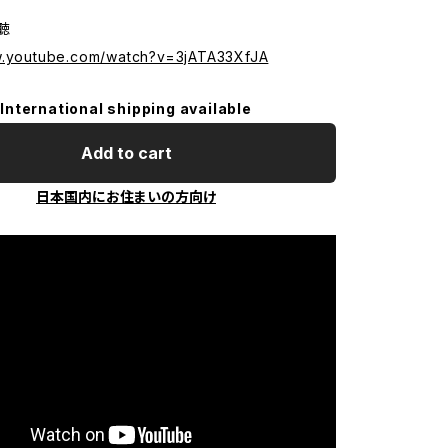
試聴
w.youtube.com/watch?v=3jATA33XfJA
International shipping available
Add to cart
日本国内にお住まいの方向け