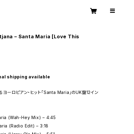
tjana – Santa Maria [Love This
nal shipping available
よるヨーロピアン・ヒット「Santa Maria」のUK盤12イン
aria (Wah-Hey Mix) – 4:45
ria (Radio Edit) – 3:18