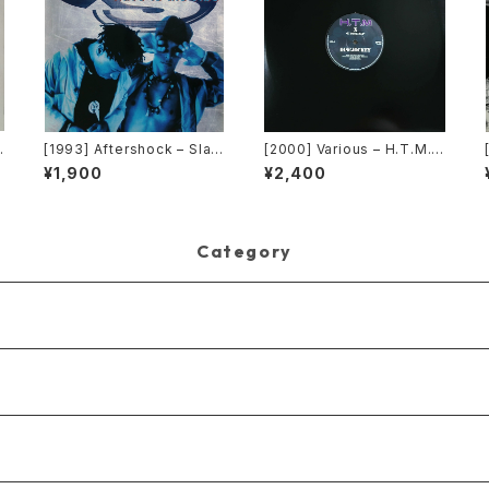
[1993] Aftershock – Slav
[2000] Various – H.T.M. /
e To The Vibe [Virgin]
Back To The "Disco" ~私
¥1,900
¥2,400
K
もDiscoへ連れていって~ Re
quest 00.00.14 [Avex Tra
x]
Category