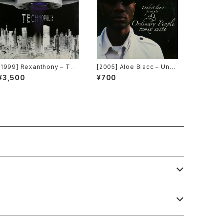
[1999] Rexanthony – Tec
[2005] Aloe Blacc – Und
hnopolis [Franton]
erClover Presents Ordin
¥3,500
¥700
ary People Remix Suite
[UnderClover Records]