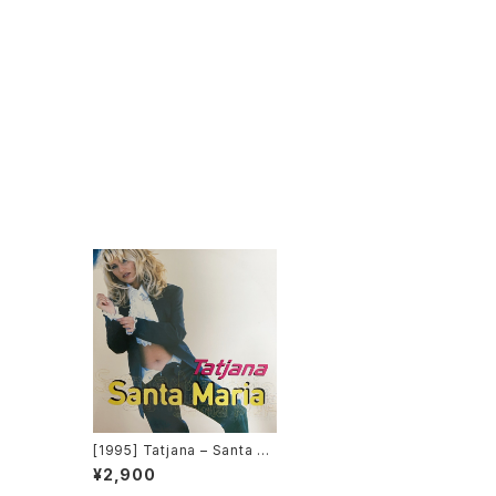
[1995] Tatjana – Santa M
aria [Love This Records]
¥2,900