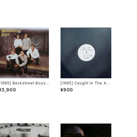
[1995] Backstreet Boys –
[1995] Caught In The Act
I'll Never Break Your Hea
– My Arms Keep Missing
¥3,900
¥900
rt [Jive]
You [ZYX Music]