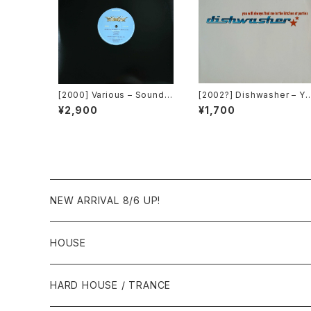
[2000] Various – Sound F
[2002?] Dishwasher – Yo
actory Y&Co. / Back To T
u Will Always Find Me In
¥2,900
¥1,700
he "Disco" 〜私もDiscoへ
The Kitchen At Parties [
連れていって〜 Request 0
a2 Music]
0.00.05 [Avex Trax][VEJ
T-89071]
NEW ARRIVAL 8/6 UP!
HOUSE
1980年代
HARD HOUSE / TRANCE