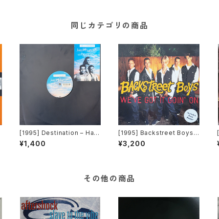
同じカテゴリの商品
[1995] Destination – Hap
[1995] Backstreet Boys –
py Days, Happy Weeks
We’ve Got It Goin’ On [Ji
¥1,400
¥3,200
[WEA]
ve][JIVE T 386]
その他の商品