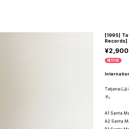
[1995] Ta
Records]
¥2,900
残り1点
Internatio
Tatjanaに
チ。
A1 Santa M
A2 Santa Ma