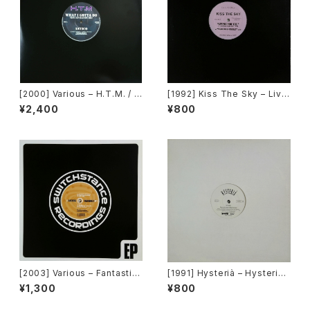
[2000] Various – H.T.M. / B
[1992] Kiss The Sky – Livin
ack To "Disco" Request 0
g For You / Voodoo Chile /
¥2,400
¥800
0.00.13 [Avex Trax]
What Does It Take? / Don't
Take Your Love [Not On La
bel (Kiss The Sky)]
[2003] Various – Fantastic
[1991] Hysterià – Hysteria
Freeriding 2 EP 1 [Switchst
(There's No Reason To Be
¥1,300
¥800
ance Recordings]
Disturbed) [T.A.O.B. Danc
e]