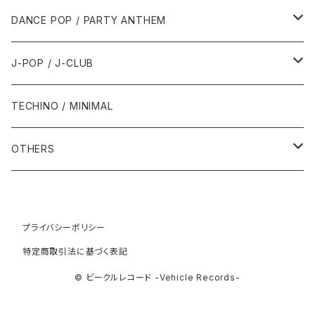
1992年
1996年
2001年
2001年
1987年
2010年
1990年
1990年
2000年代
2000年代
1980年代
DANCE POP / PARTY ANTHEM
1993年
1997年
2002年
2002年
1988年
2011年
1991年
1991年
2000年
1985年・以前
1990年代
1980年代
J-POP / J-CLUB
1994年
1998年
2003年
2003年
1989年
2012年
1992年
1992年
2001年
1986年
1990年
1988年・以前
2000年代
1990年代
1980年代
TECHINO / MINIMAL
1995年
1999年
2004年
2004年
2013年
1993年 - 1999年
1993年
2002年・以降
1987年
1991年
1989年
2000年
1990年
2000年代
1990年代
OTHERS
1996年
2005年
2005年
2014年
1994年
1988年
1992年
2001年
1991年
2000年
1990年
2000年代
1980年代
1997年
2006年
2006年
2015年
1995年
1989年
1993年
2002年
1992年
プライバシーポリシー
2001年
1991年
2000年
1985年・以前
1990年代
特定商取引法に基づく表記
1998年
2007年
2007年
2016年
1996年 - 1999年
1994年
2003年
1993年
2002年
1992年
2001年
1986年
1990年
2000年代
© ビークルレコード -Vehicle Records-
1999年
2008年
2008年
2017年
1995年
2004年
1994年
2003年
1993年
2002年
1987年
1991年