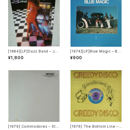
[1984][LP]Dazz Band – Juk
[1974][LP]Blue Magic – Blu
ebox [Motown]
e Magic [ATCO Records]
¥1,800
¥900
[1979] Commodores – Still
[1976] The Bottom Line –