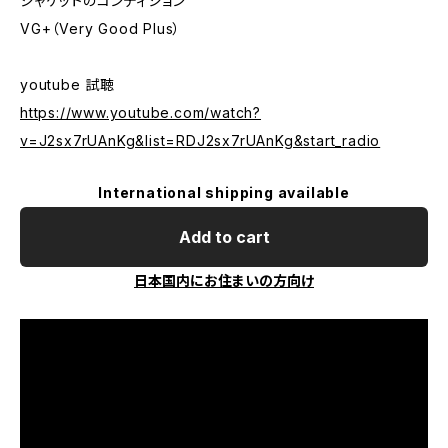
ジャケットのコンディション
VG+（Very Good Plus）
youtube 試聴
https://www.youtube.com/watch?
v=J2sx7rUAnKg&list=RDJ2sx7rUAnKg&start_radio
International shipping available
Add to cart
日本国内にお住まいの方向け