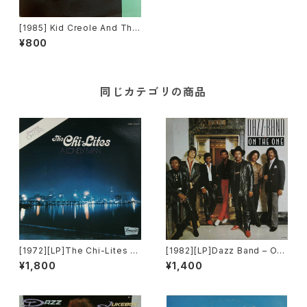
[1985] Kid Creole And The
Coconuts – Endicott [Sire]
¥800
同じカテゴリの商品
[1972][LP]The Chi-Lites –
[1982][LP]Dazz Band – On
A Lonely Man [Brunswick]
The One [Motown]
¥1,800
¥1,400