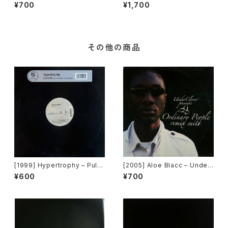
/ Sail On [Motown][PROM
That's The Way To Go / Cr
¥700
¥1,700
O]
azy Dancin' [Greedy Recor
ds Ltd.]
その他の商品
[1999] Hypertrophy – Pullo
[2005] Aloe Blacc – Under
ver [Tommy Boy Silver Lab
Clover Presents Ordinary
¥600
¥700
el]
People Remix Suite [Unde
rClover Records]