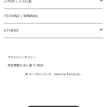
2000年
1985年・以前
1990年代
1980年代
J-POP / J-CLUB
1994年
1998年
2003年
2003年
1989年
2012年
1992年
1992年
2001年
1986年
1990年
1988年・以前
2000年代
1990年代
1980年代
TECHINO / MINIMAL
1995年
1999年
2004年
2004年
2013年
1993年 - 1999年
1993年
2002年・以降
1987年
1991年
1989年
2000年
1990年
2000年代
1990年代
OTHERS
1996年
2005年
2005年
2014年
1994年
1988年
1992年
2001年
1991年
2000年
1990年
2000年代
1980年代
1997年
2006年
2006年
2015年
1995年
1989年
1993年
2002年
1992年
プライバシーポリシー
2001年
1991年
2000年
1985年・以前
1990年代
特定商取引法に基づく表記
1998年
2007年
2007年
2016年
1996年 - 1999年
1994年
2003年
1993年
2002年
1992年
2001年
1986年
1990年
2000年代
© ビークルレコード -Vehicle Records-
1999年
2008年
2008年
2017年
1995年
2004年
1994年
2003年
1993年
2002年
1987年
1991年
2000年
2009年
2009年
2018年
1996年
2005年
1995年
2004年
1994年
2003年
1988年
1992年
2001年