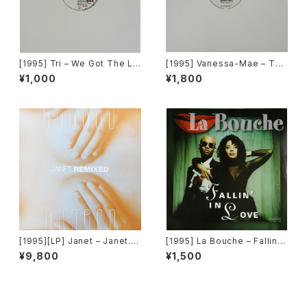
[1995] Tri – We Got The Lo
[1995] Vanessa-Mae – Toc
ve [Epic]
cata & Fugue In D Minor [A
¥1,000
¥1,800
ngel Records]
[1995][LP] Janet – Janet.R
[1995] La Bouche – Fallin' I
emixed [Virgin][2枚組]
n Love [Logic Records]
¥9,800
¥1,500