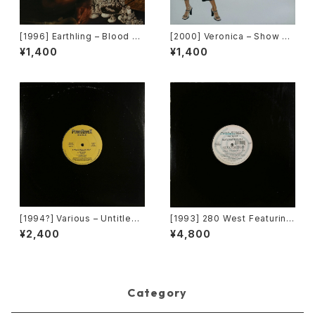
[1996] Earthling – Blood M
[2000] Veronica – Show M
usic EP [Cooltempo]
e Love [Urbanstar]
¥1,400
¥1,400
[1994?] Various – Untitled
[1993] 280 West Featuring
(PM-669)[PoweRemix Rec
Diamond Temple – Love's
¥2,400
¥4,800
ords]
Masquerade [Kaleidiasco
pe Records]
Category