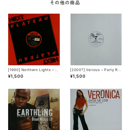
その他の商品
[1990] Northern Lights – J
[2000?] Various – Party Re
et Lag [Next Plateau Recor
mixers Volume 5 [OPR]
¥1,500
¥1,500
ds Inc.]