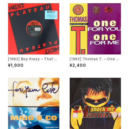
[1992] Boy Krazy – That's
[1992] Thomas T. – One Fo
What Love Can Do [Next Pl
r You One For Me [Time Re
¥1,900
¥2,400
ateau Records Inc.]
cords][TRD 1250]