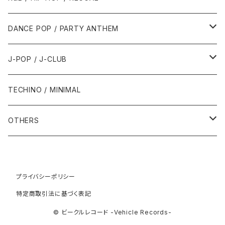
1992年
1996年
2001年
2001年
1987年
2010年
1990年
1990年
2000年代
2000年代
1980年代
DANCE POP / PARTY ANTHEM
1993年
1997年
2002年
2002年
1988年
2011年
1991年
1991年
2000年
1985年・以前
1990年代
1980年代
J-POP / J-CLUB
1994年
1998年
2003年
2003年
1989年
2012年
1992年
1992年
2001年
1986年
1990年
1988年・以前
2000年代
1990年代
1980年代
TECHINO / MINIMAL
1995年
1999年
2004年
2004年
2013年
1993年 - 1999年
1993年
2002年・以降
1987年
1991年
1989年
2000年
1990年
2000年代
1990年代
OTHERS
1996年
2005年
2005年
2014年
1994年
1988年
1992年
2001年
1991年
2000年
1990年
2000年代
1980年代
1997年
2006年
2006年
2015年
1995年
1989年
1993年
2002年
1992年
プライバシーポリシー
2001年
1991年
2000年
1985年・以前
1990年代
特定商取引法に基づく表記
1998年
2007年
2007年
2016年
1996年 - 1999年
1994年
2003年
1993年
2002年
1992年
2001年
1986年
1990年
2000年代
© ビークルレコード -Vehicle Records-
1999年
2008年
2008年