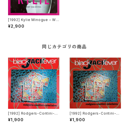
[1992] Kylie Minogue – Wh
at Kind Of Fool [PWL Inter
¥2,900
national]
同じカテゴリの商品
[1992] Rodgers-Contini-Si
[1992] Rodgers-Contini-Si
nclaire – Black Jack Fever
nclaire – Black Jack Fever
¥1,900
¥1,900
[Double Rec.]
[Double Rec.][在庫B]