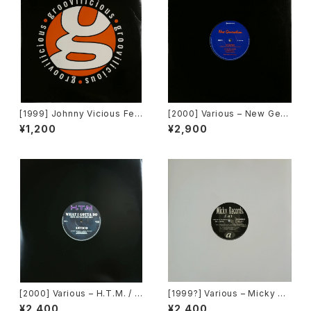
[1999] Johnny Vicious Fea
[2000] Various – New Gen
t. Dangerous Dave – Sanct
eration / Back To The "Dis
¥1,200
¥2,900
uary [Groovilicious]
co" ~私もDiscoへ連れていっ
て~ [Avex Trax]
[2000] Various – H.T.M. / B
[1999?] Various – Micky Re
ack To "Disco" Request 0
cords Vol.41 [Micky Recor
¥2,400
¥2,400