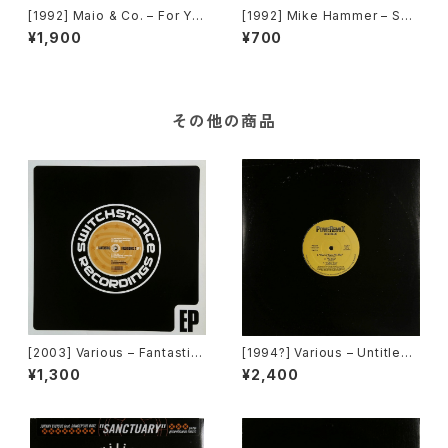
[1992] Maio & Co. – For Yo
[1992] Mike Hammer – Sho
ur Love [Time Records]
ck Me[Time Records][TRD
¥1,900
¥700
1203]
その他の商品
[2003] Various – Fantastic
[1994?] Various – Untitled
Freeriding 2 EP 1 [Switchst
(PM-669)[PoweRemix Rec
¥1,300
¥2,400
ance Recordings]
ords]