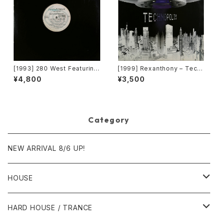
[1993] 280 West Featuring
[1999] Rexanthony – Tech
Diamond Temple – Love's
nopolis [Franton]
¥4,800
¥3,500
Masquerade [Kaleidiasco
pe Records]
Category
NEW ARRIVAL 8/6 UP!
HOUSE
1980年代
HARD HOUSE / TRANCE