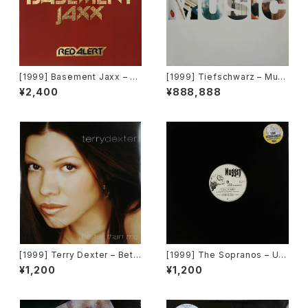
[1999] Basement Jaxx – R
[1999] Tiefschwarz – Musi
ed Alert [XL Recordings, A
c (Part 2) [Benztown Recor
¥2,400
¥888,888
tlantic Jaxx]
ds]
[1999] Terry Dexter – Bett
[1999] The Sopranos – Unt
er Than Me [Warner Bros.
itled [Muggsy Records]
¥1,200
¥1,200
Records][在庫B]