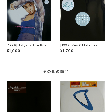
[1999] Tatyana Ali – Boy Y
[1999] Key Of Life Featuri
ou Knock Me Out [Epic]
ng Alison Limerick – This L
¥1,900
¥1,700
ove / Tender Illusion [Vict
or]
その他の商品