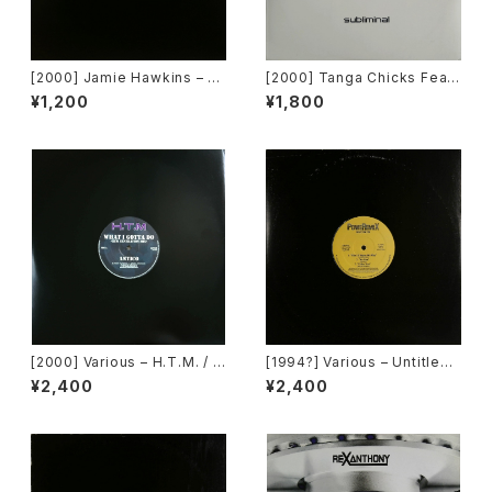
[2000] Jamie Hawkins – Lo
[2000] Tanga Chicks Featu
st My Mind [Elektra]
ring Dimitri & Tom – Brasil
¥1,200
¥1,800
Over Zurich [Subliminal][2
枚組]
[2000] Various – H.T.M. / B
[1994?] Various – Untitled
ack To "Disco" Request 0
(PM-669)[PoweRemix Rec
¥2,400
¥2,400
0.00.13 [Avex Trax]
ords]