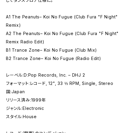
してダンスフロア仕様に。
A1 The Peanuts– Koi No Fugue (Club Fura "F Night"
Remix)
A2 The Peanuts– Koi No Fugue (Club Fura "F Night"
Remix Radio Edit)
B1 Trance Zone– Koi No Fugue (Club Mix)
B2 Trance Zone– Koi No Fugue (Radio Edit)
レーベル:D:Pop Records, Inc. – DHJ 2
フォーマット:レコード, 12", 33 ⅓ RPM, Single, Stereo
国:Japan
リリース済み:1999年
ジャンル:Electronic
スタイル:House