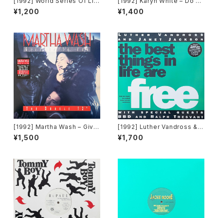
[1992] World Series Of Lif
[1992] Karyn White – Do Un
e Featuring Claudine Nels
to Me / Walkin' The Dog
¥1,200
¥1,400
on – I Would Give Anything
[Warner Bros. Records]
(Mixes) [A&M Records]
[1992] Martha Wash – Give
[1992] Luther Vandross & J
It To You [RCA][2枚組]
anet Jackson With Special
¥1,500
¥1,700
Guests BBD & Ralph Tresv
ant – The Best Things In Li
fe Are Free [Perspective R
ecords]