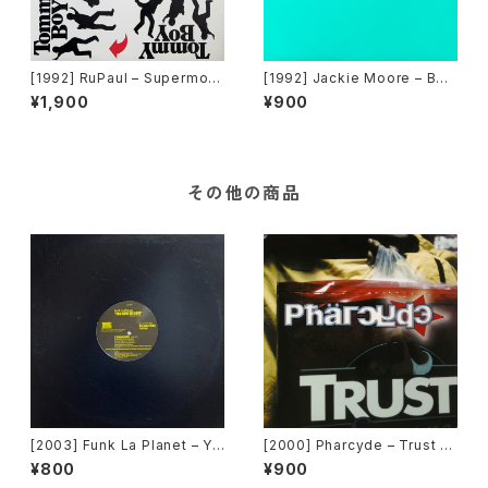
[1992] RuPaul – Supermod
[1992] Jackie Moore – Bec
el (You Better Work) / Hou
ause The Night [Discomag
¥1,900
¥900
se Of Love [Tommy Boy]
ic Records]
その他の商品
[2003] Funk La Planet – Yo
[2000] Pharcyde – Trust [E
u Gave Me Love (Funk La
del America Records]
¥800
¥900
Planet 008) [Funk La Plane