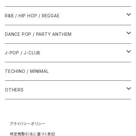
1989年
1991年
1995年
2000年
2000年
1986年・以前
2010年代
1990年代
1990年代
R&B / HIP HOP / REGGAE
1992年
1996年
2001年
2001年
1987年
2010年
1990年
1990年
2000年代
2000年代
1980年代
DANCE POP / PARTY ANTHEM
1993年
1997年
2002年
2002年
1988年
2011年
1991年
1991年
2000年
1985年・以前
1990年代
1980年代
J-POP / J-CLUB
1994年
1998年
2003年
2003年
1989年
2012年
1992年
1992年
2001年
1986年
1990年
1988年・以前
2000年代
1990年代
1980年代
TECHINO / MINIMAL
1995年
1999年
2004年
2004年
2013年
1993年 - 1999年
1993年
2002年・以降
1987年
1991年
1989年
2000年
1990年
2000年代
1990年代
OTHERS
1996年
2005年
2005年
2014年
1994年
1988年
1992年
2001年
1991年
2000年
1990年
2000年代
1980年代
1997年
2006年
2006年
2015年
1995年
1989年
1993年
2002年
1992年
プライバシーポリシー
2001年
1991年
2000年
1985年・以前
1990年代
特定商取引法に基づく表記
1998年
2007年
2007年