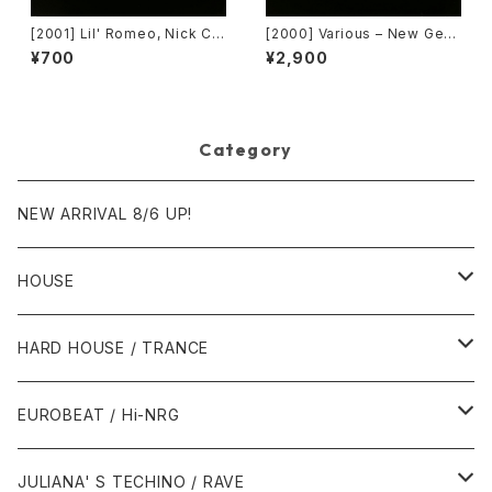
[2001] Lil' Romeo, Nick Ca
[2000] Various – New Gen
nnon & 3LW – Parents Just
eration / Back To The "Dis
¥700
¥2,900
Don't Understand [Jive, Ni
co" ~私もDiscoへ連れていっ
ck Records]
て~ [Avex Trax]
Category
NEW ARRIVAL 8/6 UP!
HOUSE
1980年代
HARD HOUSE / TRANCE
1987年・以前
1990年代
1990年代
EUROBEAT / Hi-NRG
1988年
1990年
1994年・以前
2000年代
2000年代
1980年代
JULIANA' S TECHINO / RAVE