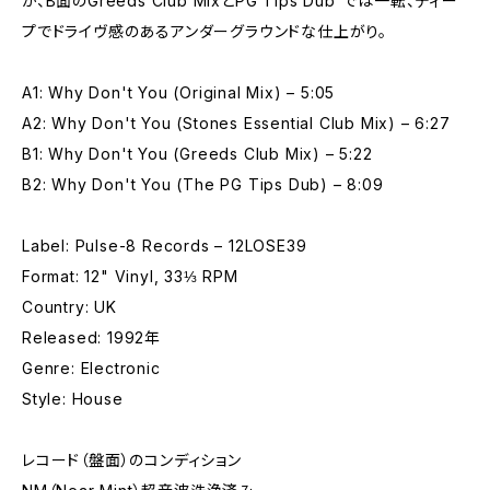
が、B面のGreeds Club MixとPG Tips Dub”では一転、ディー
プでドライヴ感のあるアンダーグラウンドな仕上がり。
A1: Why Don't You (Original Mix) – 5:05
A2: Why Don't You (Stones Essential Club Mix) – 6:27
B1: Why Don't You (Greeds Club Mix) – 5:22
B2: Why Don't You (The PG Tips Dub) – 8:09
Label: Pulse-8 Records – 12LOSE39
Format: 12" Vinyl, 33⅓ RPM
Country: UK
Released: 1992年
Genre: Electronic
Style: House
レコード（盤面）のコンディション