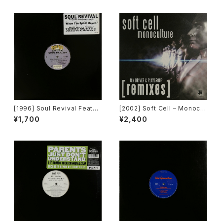
t]
[1996] Soul Revival Featuri
[2002] Soft Cell – Monocul
ng Capathia Jenkins – Whe
ture (Jan Driver & Playgrou
¥1,700
¥2,400
n The Spirit Moves [Sub-U
p Remixes) [3 Lanka]
rban][2枚組]