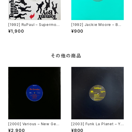
[1992] RuPaul – Supermod
[1992] Jackie Moore – Bec
el (You Better Work) / Hou
ause The Night [Discomag
¥1,900
¥900
se Of Love [Tommy Boy]
ic Records]
その他の商品
[2000] Various – New Gen
[2003] Funk La Planet – Yo
eration / Back To The "Dis
u Gave Me Love (Funk La
¥2,900
¥800