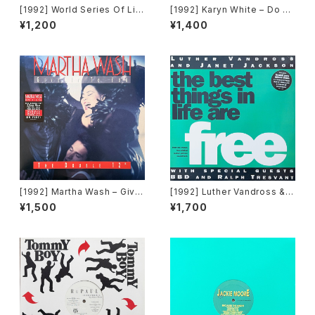
[1992] World Series Of Lif
[1992] Karyn White – Do Un
e Featuring Claudine Nels
to Me / Walkin' The Dog
¥1,200
¥1,400
on – I Would Give Anything
[Warner Bros. Records]
(Mixes) [A&M Records]
[1992] Martha Wash – Give
[1992] Luther Vandross & J
It To You [RCA][2枚組]
anet Jackson With Special
¥1,500
¥1,700
Guests BBD & Ralph Tresv
ant – The Best Things In Li
fe Are Free [Perspective R
ecords]