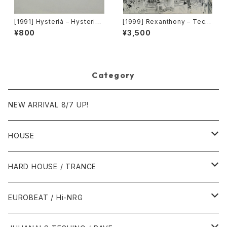
[1991] Hysterià – Hysteria
[1999] Rexanthony – Tech
(There's No Reason To Be
nopolis [Franton]
¥800
¥3,500
Disturbed) [T.A.O.B. Danc
e]
Category
NEW ARRIVAL 8/7 UP!
HOUSE
1980年代
HARD HOUSE / TRANCE
1987年・以前
1990年代
1990年代
EUROBEAT / Hi-NRG
1988年
1990年
1994年・以前