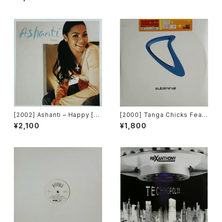
co" ~私もDiscoへ連れていっ
Planet 008) [Funk La Plane
て~ [Avex Trax]
t]
[2002] Ashanti – Happy [M
[2000] Tanga Chicks Featu
urder Inc Records]
ring Dimitri & Tom – Brasil
¥2,100
¥1,800
Over Zurich [Subliminal][2
枚組]