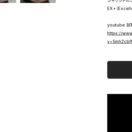
ジャケットの
EX+（Excell
youtube 
https://ww
v=5mh2cbff