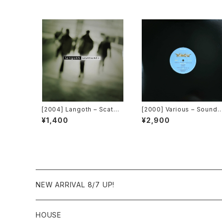
[2004] Langoth – Scatwa
[2000] Various – Sound 
lk [Sunshine Enterprises]
actory Y&Co. / Back To 
¥1,400
¥2,900
he "Disco" 〜私もDiscoへ
連れていって〜 Request 0
0.00.05 [Avex Trax][VEJ
T-89071]
NEW ARRIVAL 8/7 UP!
HOUSE