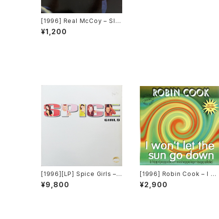
[1996] Real McCoy – Sle
eping With An Angel / Oo
¥1,200
h Boy [Arista]
[1996][LP] Spice Girls –
[1996] Robin Cook – I W
Spice [Virgin]
n't Let The Sun Go Dow
¥9,800
¥2,900
[Musica Solare]