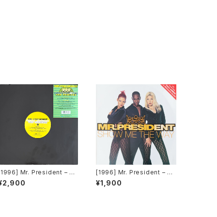
[1996] Mr. President – Co
[1996] Mr. President – Sh
co Jamboo (The Remixe
ow Me The Way [WEA]
¥2,900
¥1,900
s) [WEA]