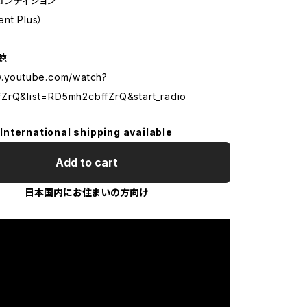
コンディション
ent Plus）
試聴
w.youtube.com/watch?
ZrQ&list=RD5mh2cbffZrQ&start_radio
International shipping available
Add to cart
日本国内にお住まいの方向け