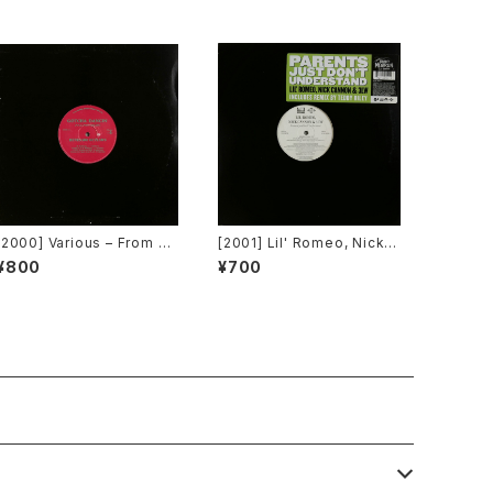
[2000] Various – From Su
[2001] Lil' Romeo, Nick C
per Dance Freak Vol. 83
annon & 3LW – Parents J
¥800
¥700
/ Back To The "Disco" ~
ust Don't Understand [Ji
私もDiscoへ連れていって~
ve, Nick Records]
Request 00.00.11 [Avex
Trax]