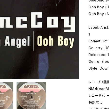
Sleeping W
Ooh Boy (U
Ooh Boy (A
Label: Aris
1
Format: 12"
Country: U
Released:
Genre: Elec
Style: Dow
レコード（盤
NM（Near
レコード（レ
特記なし