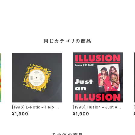
同じカテゴリの商品
o
[1996] E-Rotic – Help Me
[1996] Illusion – Just An I
n
Dr. Dick [Blow Up / Interc
llusion [Dance Pool]
¥1,900
¥1,900
ord]