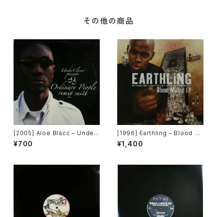
その他の商品
[2005] Aloe Blacc – Under
[1996] Earthling – Blood M
Clover Presents Ordinary
usic EP [Cooltempo]
¥700
¥1,400
People Remix Suite [Unde
rClover Records]