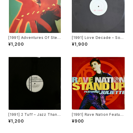
[1991] Adventures Of Stevi
[1991] Love Decade – So R
e V. – Jealousy [Mercury]
eal [Not On Label][PROM
¥1,200
¥1,900
O]
[1991] 2 Tuff – Jazz Thang
[1991] Rave Nation Featuri
(Remixes) [Intrigue Record
ng Juliette – Stand Up [Pul
¥1,200
¥900
s][PROMO]
se-8 Records]