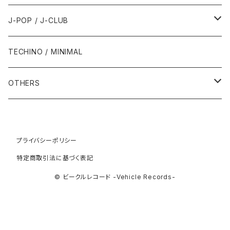
1993年
1997年
2002年
2002年
1988年
2011年
1991年
1991年
2000年
1985年・以前
1990年代
1980年代
J-POP / J-CLUB
1994年
1998年
2003年
2003年
1989年
2012年
1992年
1992年
2001年
1986年
1990年
1988年・以前
2000年代
1990年代
1980年代
TECHINO / MINIMAL
1995年
1999年
2004年
2004年
2013年
1993年 - 1999年
1993年
2002年・以降
1987年
1991年
1989年
2000年
1990年
2000年代
1990年代
OTHERS
1996年
2005年
2005年
2014年
1994年
1988年
1992年
2001年
1991年
2000年
1990年
2000年代
1980年代
1997年
2006年
2006年
2015年
1995年
1989年
1993年
2002年
1992年
プライバシーポリシー
2001年
1991年
2000年
1985年・以前
1990年代
特定商取引法に基づく表記
1998年
2007年
2007年
2016年
1996年 - 1999年
1994年
2003年
1993年
2002年
1992年
2001年
1986年
1990年
2000年代
© ビークルレコード -Vehicle Records-
1999年
2008年
2008年
2017年
1995年
2004年
1994年
2003年
1993年
2002年
1987年
1991年
2000年
2009年
2009年
2018年
1996年
2005年
1995年
2004年
1994年