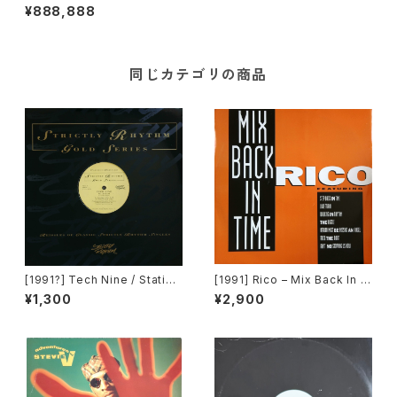
he Power Of Love) [Pulse-
¥888,888
8 Records]
同じカテゴリの商品
[1991?] Tech Nine / Static –
[1991] Rico – Mix Back In T
Slam Jam / Dream It [Strict
ime / What! [SMP]
¥1,300
¥2,900
ly Rhythm]