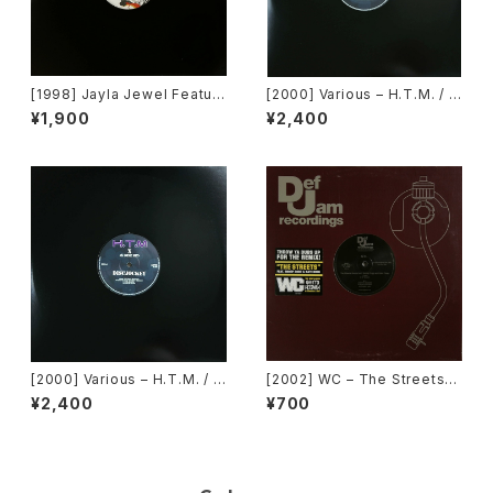
[1998] Jayla Jewel Featuri
[2000] Various – H.T.M. / B
ng Grand Puba – I Like Wh
ack To "Disco" Request 0
¥1,900
¥2,400
at U Do To Me (Remix) [Str
0.00.13 [Avex Trax]
yke Entertainment]
[2000] Various – H.T.M. / B
[2002] WC – The Streets
ack To The "Disco" ~私もD
(Remix) [Def Jam Recordin
¥2,400
¥700
iscoへ連れていって~ Reques
gs][PROMO]
t 00.00.14 [Avex Trax]