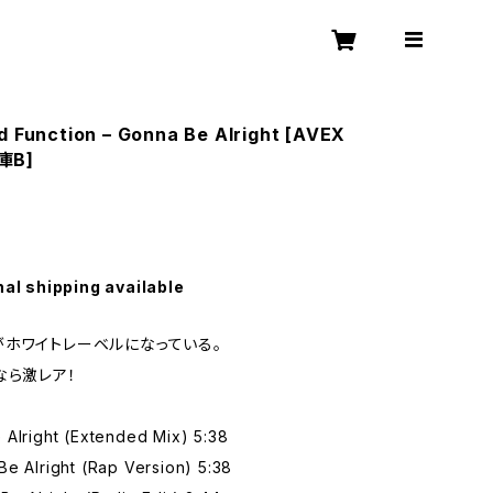
d Function – Gonna Be Alright [AVEX
庫B]
nal shipping available
ホワイトレーベルになっている。
なら激レア！
 Alright (Extended Mix) 5:38
e Alright (Rap Version) 5:38