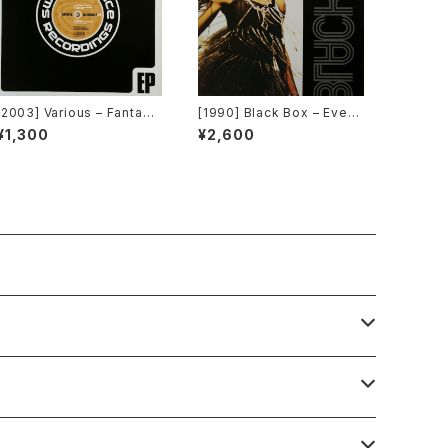
[2003] Various – Fantasti
[1990] Black Box – Every
c Freeriding 2 EP 1 [Switc
body, Everybody [Decon
¥1,300
¥2,600
hstance Recordings]
struction]