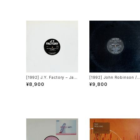
[1992] J.Y. Factory – Jam
[1992] John Robinson / D
es Brown Is Dead Or Aliv
igital Volcano – Damnati
¥8,900
¥9,800
e [Avex Trax]
n / Explosion [Avex Trax