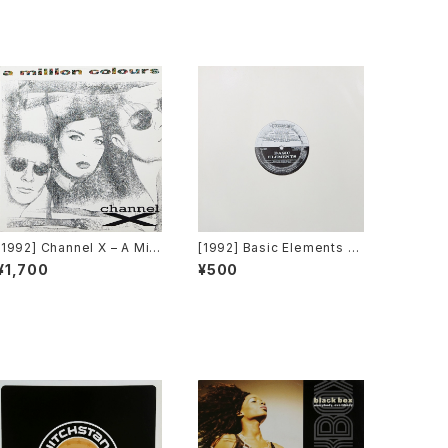
[1992] Channel X – A Milli
[1992] Basic Elements –
on Colours [Beat Box]
T-E-C-H-N-O [Pantera R
¥1,700
¥500
ecords]