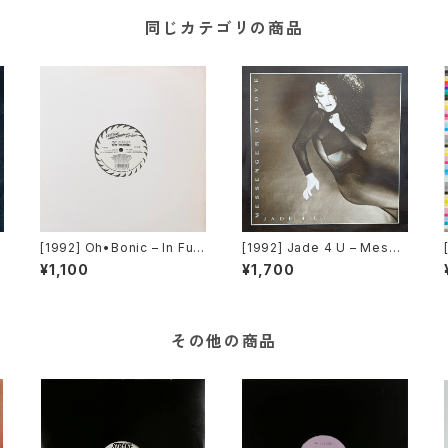
同じカテゴリの商品
[1992] Oh•Bonic – In Ful
[1992] Jade 4 U – Messe
o
EFX [Cutting Techno]
nger Of Love [Trance Mi
¥1,100
¥1,700
]
ssion]
その他の商品