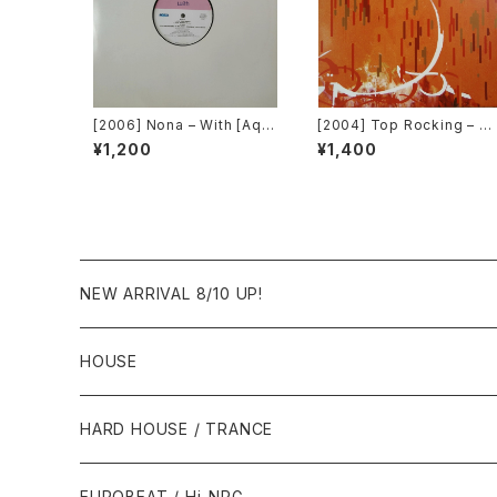
[2006] Nona – With [Aqu
[2004] Top Rocking – C
a][PROMO]
smic Broadcast_EP [Q-T
¥1,200
¥1,400
ape Records]
NEW ARRIVAL 8/10 UP!
HOUSE
1980年代
HARD HOUSE / TRANCE
1987年・以前
1990年代
1990年代
EUROBEAT / Hi-NRG