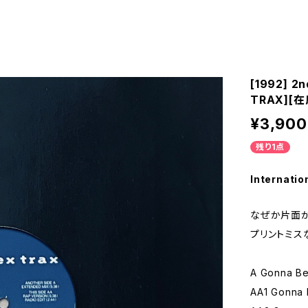
[1992] 2n
TRAX][在
¥3,900
残り1点
Internatio
なぜか片面が
プリントミス
A Gonna Be
AA1 Gonna B