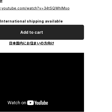
試聴
ww.youtube.com/watch?v=34tSQWhlMso
International shipping available
Add to cart
日本国内にお住まいの方向け