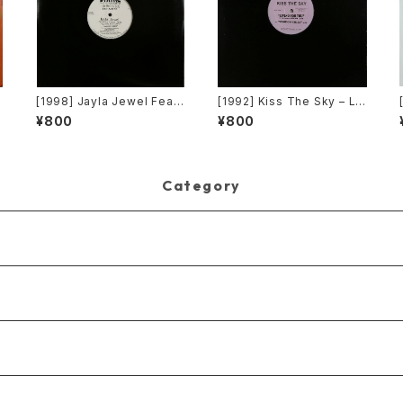
o
[1998] Jayla Jewel Featu
[1992] Kiss The Sky – Liv
ring Grand Puba – I Like
ing For You / Voodoo Chi
¥800
¥800
What U Do To Me (Remi
le / What Does It Take? /
x) [Stryke Entertainment]
Don't Take Your Love [N
ot On Label (Kiss The Sk
y)]
Category