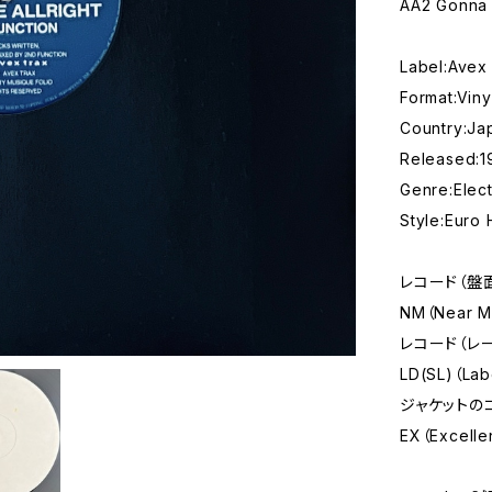
AA2 Gonna B
Label:Avex
Format:Viny
Country:Ja
Released:
Genre:Elect
Style:Euro
レコード（盤
NM（Near
レコード（レ
LD(SL)（La
ジャケットの
EX（Excelle