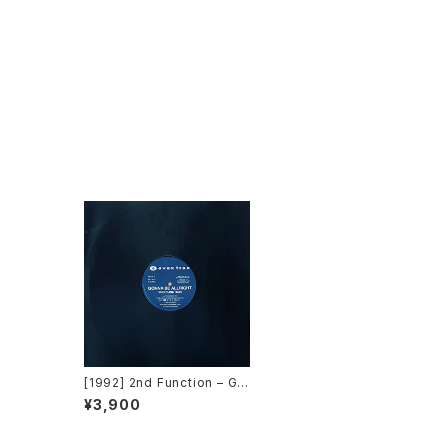
[1992] 2nd Function – Go
nna Be Alright [AVEX TRA
¥3,900
X][在庫B]