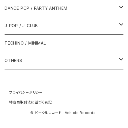
1992年
1996年
2001年
2001年
1987年
2010年
1990年
1990年
2000年代
2000年代
1980年代
DANCE POP / PARTY ANTHEM
1993年
1997年
2002年
2002年
1988年
2011年
1991年
1991年
2000年
1985年・以前
1990年代
1980年代
J-POP / J-CLUB
1994年
1998年
2003年
2003年
1989年
2012年
1992年
1992年
2001年
1986年
1990年
1988年・以前
2000年代
1990年代
1980年代
TECHINO / MINIMAL
1995年
1999年
2004年
2004年
2013年
1993年 - 1999年
1993年
2002年・以降
1987年
1991年
1989年
2000年
1990年
2000年代
1990年代
OTHERS
1996年
2005年
2005年
2014年
1994年
1988年
1992年
2001年
1991年
2000年
1990年
2000年代
1980年代
1997年
2006年
2006年
2015年
1995年
1989年
1993年
2002年
1992年
プライバシーポリシー
2001年
1991年
2000年
1985年・以前
1990年代
特定商取引法に基づく表記
1998年
2007年
2007年
2016年
1996年 - 1999年
1994年
2003年
1993年
2002年
1992年
2001年
1986年
1990年
2000年代
© ビークルレコード -Vehicle Records-
1999年
2008年
2008年
2017年
1995年
2004年
1994年
2003年
1993年
2002年
1987年
1991年