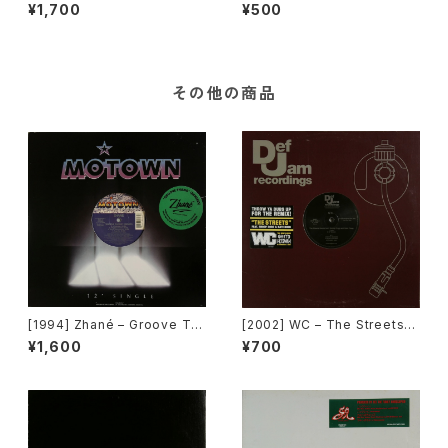
n Colours [Beat Box]
E-C-H-N-O [Pantera Recor
¥1,700
¥500
ds]
その他の商品
[1994] Zhané – Groove Th
[2002] WC – The Streets
ang (Remix) [Motown][在庫
(Remix) [Def Jam Recordin
¥1,600
¥700
B]
gs][PROMO]