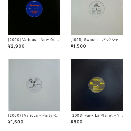
[2000] Various – New Gen
[1995] Gwashi – バックシャン
eration / Back To The "Dis
[Heavy Shit]
¥2,900
¥1,500
co" ~私もDiscoへ連れていっ
て~ [Avex Trax]
[2000?] Various – Party Re
[2003] Funk La Planet – Yo
mixers Volume 5 [OPR]
u Gave Me Love (Funk La
¥1,500
¥800
Planet 008) [Funk La Plane
t]