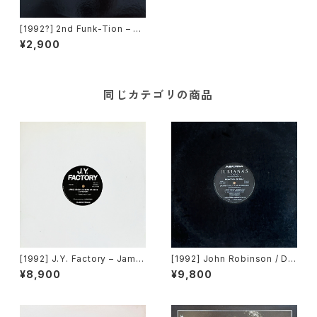
[1992?] 2nd Funk-Tion – Bu
rning It Up [D - Force Reco
¥2,900
rds]
同じカテゴリの商品
[1992] J.Y. Factory – Jame
[1992] John Robinson / Dig
s Brown Is Dead Or Alive
ital Volcano – Damnation /
¥8,900
¥9,800
[Avex Trax]
Explosion [Avex Trax]