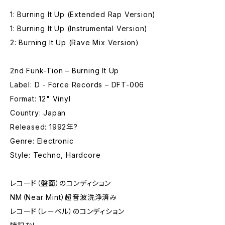
1: Burning It Up (Extended Rap Version)
1: Burning It Up (Instrumental Version)
2: Burning It Up (Rave Mix Version)
2nd Funk-Tion – Burning It Up
Label: D - Force Records – DFT-006
Format: 12" Vinyl
Country: Japan
Released: 1992年?
Genre: Electronic
Style: Techno, Hardcore
レコード（盤面）のコンディション
NM（Near Mint）超音波洗浄済み
レコード（レーベル）のコンディション