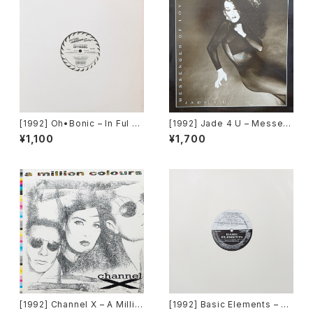
[1992] Oh•Bonic – In Ful EF
[1992] Jade 4 U – Messen
X [Cutting Techno]
ger Of Love [Trance Missi
¥1,100
¥1,700
on]
[1992] Channel X – A Millio
[1992] Basic Elements – T-