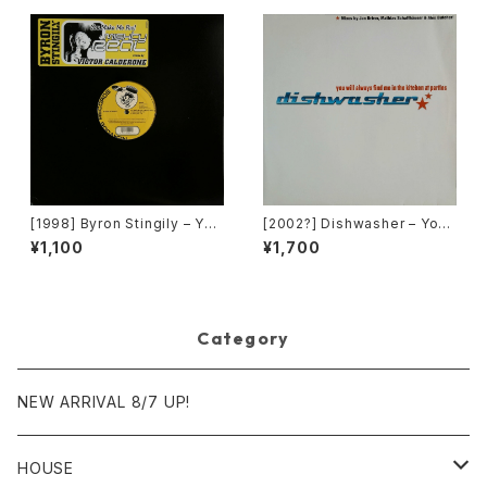
[1998] Byron Stingily – You
[2002?] Dishwasher – You
Make Me Feel (Mighty Rea
Will Always Find Me In The
¥1,100
¥1,700
l) [Nervous Records]
Kitchen At Parties [Ka2 Mu
sic]
Category
NEW ARRIVAL 8/7 UP!
HOUSE