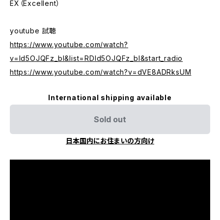
EX（Excellent）
youtube 試聴
https://www.youtube.com/watch?
v=Id5OJQFz_bI&list=RDId5OJQFz_bI&start_radio
https://www.youtube.com/watch?v=dVE8ADRksUM
International shipping available
Sold out
日本国内にお住まいの方向け