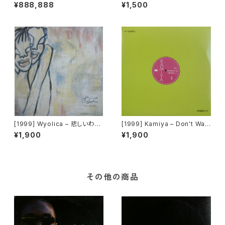
Dance [Avex Trax][PROM
[Heavy Shit]
¥888,888
¥1,500
O]
[1999] Wyolica – 悲しいわが
[1999] Kamiya – Don't Wan
まま [Brown Sugar]
na Fall In Love [Belo Recor
¥1,900
¥1,900
ds]
その他の商品