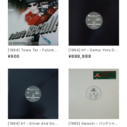
[1994] Towa Tei – Future R
[1994] trf – Samui Yoru Dak
ecall ! [For Life Records]
ara [Avex Trax][PROMO]
¥900
¥888,888
[1994] trf – Silver And Gold
[1995] Gwashi – バックシャン