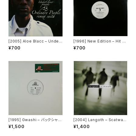
[2005] Aloe Blacc – Under
[1996] New Edition – Hit M
Clover Presents Ordinary
e Off [MCA Records][PRO
¥700
¥700
People Remix Suite [Unde
MO]
rClover Records]
[1995] Gwashi – バックシャン
[2004] Langoth – Scatwalk
[Heavy Shit]
[Sunshine Enterprises]
¥1,500
¥1,400