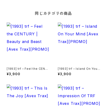
同じカテゴリの商品
[1993] trf – Feel the CENT
[1993] trf – Island On Your
URY | Beauty and Beast [A
Mind [Avex Trax][PROMO]
¥3,900
¥3,900
vex Trax][PROMO]