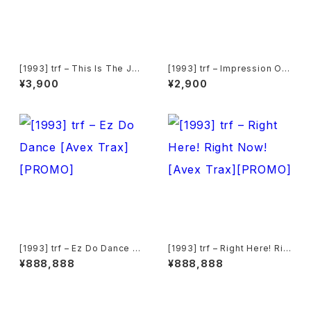
[1993] trf – This Is The Jo
[1993] trf – Impression Of
y [Avex Trax]
TRF [Avex Trax][PROMO]
¥3,900
¥2,900
[1993] trf – Ez Do Dance [A
[1993] trf – Right Here! Rig
vex Trax][PROMO]
ht Now! [Avex Trax][PROM
¥888,888
¥888,888
O]