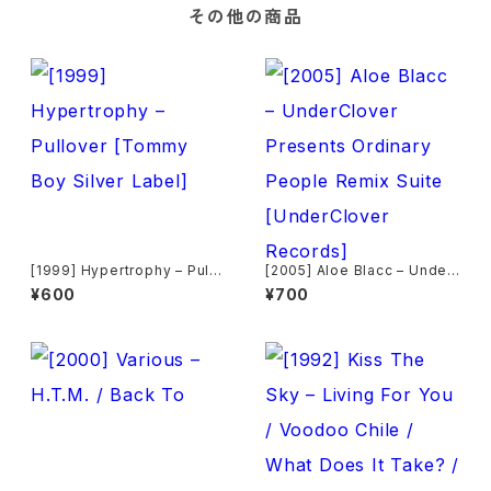
その他の商品
[1999] Hypertrophy – Pullo
[2005] Aloe Blacc – Under
ver [Tommy Boy Silver Lab
Clover Presents Ordinary
¥600
¥700
el]
People Remix Suite [Unde
rClover Records]