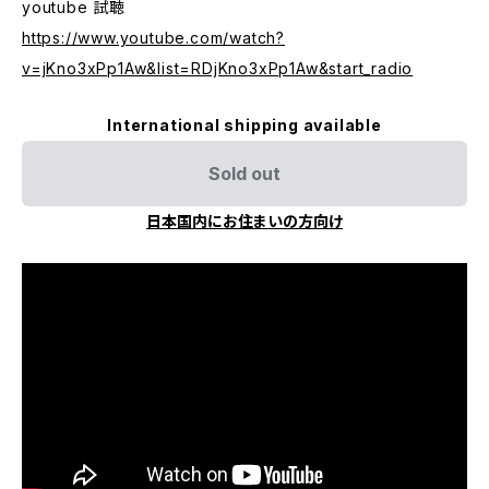
youtube 試聴
https://www.youtube.com/watch?
v=jKno3xPp1Aw&list=RDjKno3xPp1Aw&start_radio
International shipping available
Sold out
日本国内にお住まいの方向け