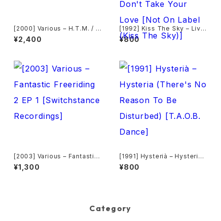
[2000] Various – H.T.M. / B
[1992] Kiss The Sky – Livin
ack To "Disco" Request 0
g For You / Voodoo Chile /
¥2,400
¥800
0.00.13 [Avex Trax]
What Does It Take? / Don't
Take Your Love [Not On La
bel (Kiss The Sky)]
[2003] Various – Fantastic
[1991] Hysterià – Hysteria
Freeriding 2 EP 1 [Switchst
(There's No Reason To Be
¥1,300
¥800
ance Recordings]
Disturbed) [T.A.O.B. Danc
e]
Category