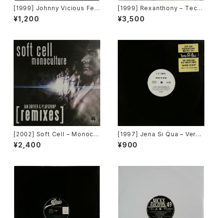
[1999] Johnny Vicious Fea
[1999] Rexanthony – Tech
t. Dangerous Dave – Sanct
nopolis [Franton]
¥1,200
¥3,500
uary [Groovilicious]
[2002] Soft Cell – Monocul
[1997] Jena Si Qua – Verse
ture (Jan Driver & Playgrou
1, Verse 2 / Down South [C
¥2,400
¥900
p Remixes) [3 Lanka]
olumbia][PROMO]