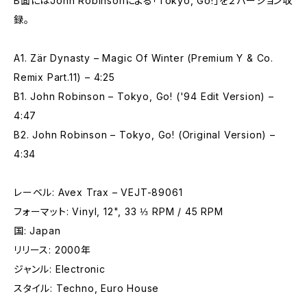
B面にはJohn Robinsonによる「Tokyo, Go!」を２バージョン収
録。
A1. Zär Dynasty – Magic Of Winter (Premium Y & Co.
Remix Part.11) – 4:25
B1. John Robinson – Tokyo, Go! ('94 Edit Version) –
4:47
B2. John Robinson – Tokyo, Go! (Original Version) –
4:34
レーベル: Avex Trax – VEJT-89061
フォーマット: Vinyl, 12", 33 ⅓ RPM / 45 RPM
国: Japan
リリース: 2000年
ジャンル: Electronic
スタイル: Techno, Euro House