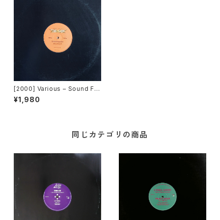
[2000] Various – Sound Fa
ctory Y & Co. / Back To Th
¥1,980
e "Disco" Request 00.00.0
1 [Avex Trax]
同じカテゴリの商品