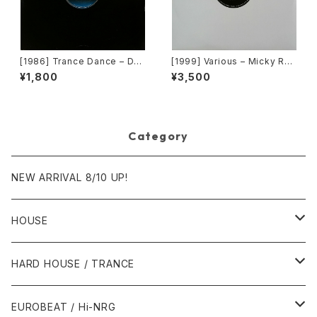
[1986] Trance Dance – Do
[1999] Various – Micky Rec
The Dance [Epic]
ord Vol. 49 [Micky Record
¥1,800
¥3,500
s Inc.][PROMO]
Category
NEW ARRIVAL 8/10 UP!
HOUSE
1980年代
HARD HOUSE / TRANCE
1987年・以前
1990年代
1990年代
EUROBEAT / Hi-NRG