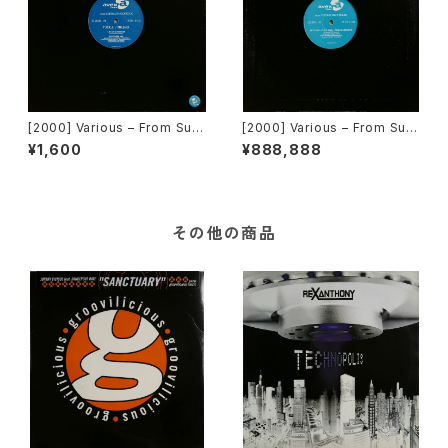
[2000] Various – From Sup
[2000] Various – From Sup
er Dance Freak / Back To
er Dance Freak / Back To
¥1,600
¥888,888
The "Disco" ~私もDiscoへ
The "Disco" ~私もDiscoへ
連れていって~ Request 00.0
連れていって~ [Avex Trax][V
0.08 [Avex Trax][VEJT-89
EJT-89083]
082]]
その他の商品