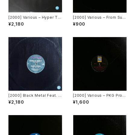
[2000] Various – Hyper Te
[2000] Various – From Sup
chno Museum 2001 Promo
er Dance Freak Vol. 83 / B
¥2,180
¥900
[Avex Trax][PROMO]
ack To The "Disco" ~私もD
iscoへ連れていって~ Reques
t 00.00.10 [Avex Trax][VEJ
T-89089]
[2000] Black Metal Feat. L
[2000] Various – PKG Prod
ady Lust / Rich Island Feat.
uction / Back To The "Disc
¥2,180
¥1,600
Kam – Show No Mercy / Ka
o" ~私もDiscoへ連れていって
m's Quest For Glory [Avex
~ Request 00.00.03 [Avex
Trax]
Trax]