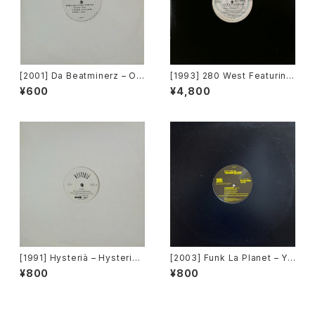
[2001] Da Beatminerz – Op
[1993] 280 West Featuring
en [Rawkus]
Diamond Temple – Love's
¥600
¥4,800
Masquerade [Kaleidiasco
pe Records]
[1991] Hysterià – Hysteria
[2003] Funk La Planet – Yo
(There's No Reason To Be
u Gave Me Love (Funk La
¥800
¥800
Disturbed) [T.A.O.B. Danc
Planet 008) [Funk La Plane
e]
t]