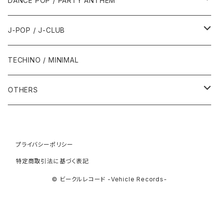
DANCE POP / PARTY ANTHEM
1993年
1997年
2002年
2002年
1988年
2011年
1991年
1991年
2000年
1985年・以前
1990年代
1980年代
J-POP / J-CLUB
1994年
1998年
2003年
2003年
1989年
2012年
1992年
1992年
2001年
1986年
1990年
1988年・以前
2000年代
1990年代
1980年代
TECHINO / MINIMAL
1995年
1999年
2004年
2004年
2013年
1993年 - 1999年
1993年
2002年・以降
1987年
1991年
1989年
2000年
1990年
2000年代
1990年代
OTHERS
1996年
2005年
2005年
2014年
1994年
1988年
1992年
2001年
1991年
2000年
1990年
2000年代
1980年代
1997年
2006年
2006年
2015年
1995年
1989年
1993年
2002年
1992年
プライバシーポリシー
2001年
1991年
2000年
1985年・以前
1990年代
特定商取引法に基づく表記
1998年
2007年
2007年
2016年
1996年 - 1999年
1994年
2003年
1993年
2002年
1992年
2001年
1986年
1990年
2000年代
© ビークルレコード -Vehicle Records-
1999年
2008年
2008年
2017年
1995年
2004年
1994年
2003年
1993年
2002年
1987年
1991年
2000年