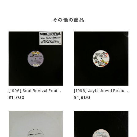
その他の商品
[1996] Soul Revival Featuri
[1998] Jayla Jewel Featuri
ng Capathia Jenkins – Whe
ng Grand Puba – I Like Wh
¥1,700
¥1,900
n The Spirit Moves [Sub-U
at U Do To Me (Remix) [Str
rban][2枚組]
yke Entertainment]