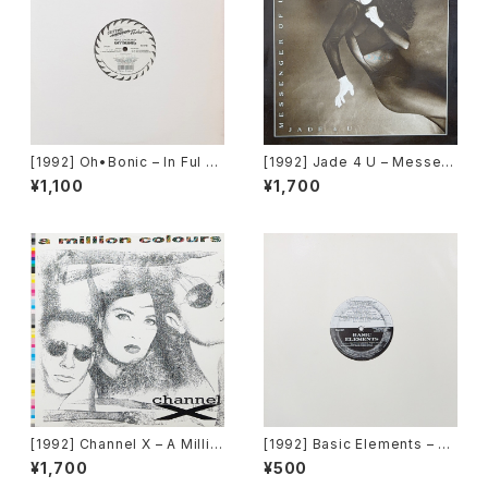
[1992] Oh•Bonic – In Ful EF
[1992] Jade 4 U – Messen
X [Cutting Techno]
ger Of Love [Trance Missi
¥1,100
¥1,700
on]
[1992] Channel X – A Millio
[1992] Basic Elements – T-
n Colours [Beat Box]
E-C-H-N-O [Pantera Recor
¥1,700
¥500
ds]