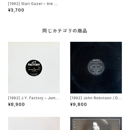
[1992] Starr Gazer – Are U
Wake Up? [Avex Trax]
¥3,700
同じカテゴリの商品
[1992] J.Y. Factory – Jame
[1992] John Robinson / Dig
s Brown Is Dead Or Alive
ital Volcano – Damnation /
¥8,900
¥9,800
[Avex Trax]
Explosion [Avex Trax]