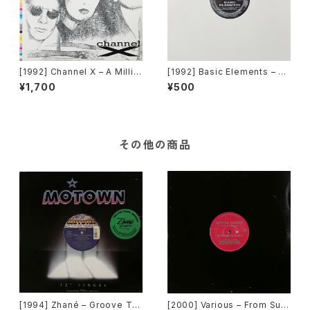
[1992] Channel X – A Millio
[1992] Basic Elements – T-
n Colours [Beat Box]
E-C-H-N-O [Pantera Recor
¥1,700
¥500
ds]
その他の商品
[1994] Zhané – Groove Th
[2000] Various – From Sup