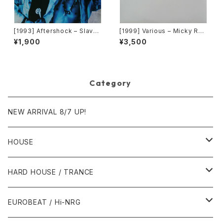
[1993] Aftershock – Slave
[1999] Various – Micky Rec
To The Vibe [Virgin]
ord Vol. 49 [Micky Record
¥1,900
¥3,500
s Inc.][PROMO]
Category
NEW ARRIVAL 8/7 UP!
HOUSE
1980年代
HARD HOUSE / TRANCE
1987年・以前
1990年代
1990年代
EUROBEAT / Hi-NRG