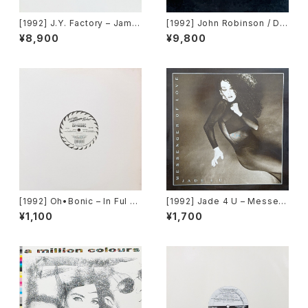
[1992] J.Y. Factory – Jame
[1992] John Robinson / Dig
s Brown Is Dead Or Alive
ital Volcano – Damnation /
¥8,900
¥9,800
[Avex Trax]
Explosion [Avex Trax]
[1992] Oh•Bonic – In Ful EF
[1992] Jade 4 U – Messen
X [Cutting Techno]
ger Of Love [Trance Missi
¥1,100
¥1,700
on]