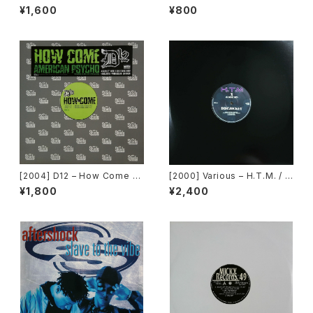
ang (Remix) [Motown][在庫
er Dance Freak Vol. 83 / B
¥1,600
¥800
B]
ack To The "Disco" ~私もD
iscoへ連れていって~ Reques
t 00.00.11 [Avex Trax]
[2004] D12 – How Come /
[2000] Various – H.T.M. / B
American Psycho [Shady R
ack To The "Disco" ~私もD
¥1,800
¥2,400
ecords][PROMO]
iscoへ連れていって~ Reques
t 00.00.14 [Avex Trax]