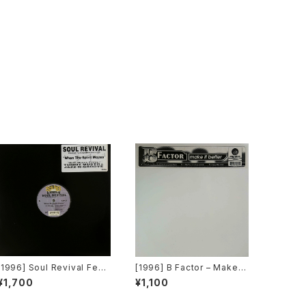
[1996] Soul Revival Feat
[1996] B Factor – Make It
uring Capathia Jenkins –
Better [Eightball Record
¥1,700
¥1,100
When The Spirit Moves
s]
[Sub-Urban][2枚組]