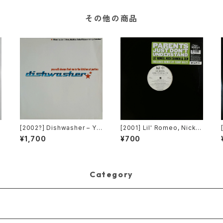
[2枚組]
その他の商品
[2002?] Dishwasher – Yo
[2001] Lil' Romeo, Nick C
c
u Will Always Find Me In
annon & 3LW – Parents J
¥1,700
¥700
The Kitchen At Parties [K
ust Don't Understand [Ji
a2 Music]
ve, Nick Records]
Category