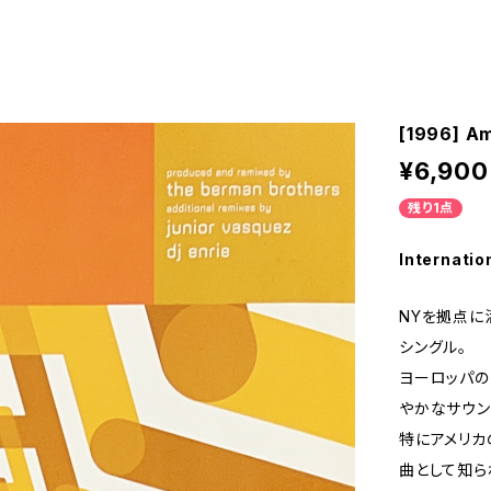
[1996] Am
¥6,900
残り1点
Internatio
NYを拠点に活
シングル。
ヨーロッパの
やかなサウン
特にアメリカ
曲として知られ