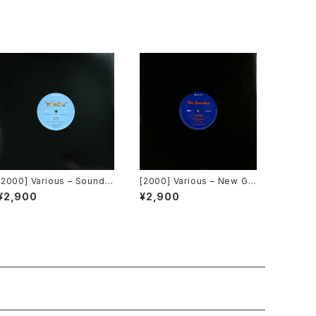
[2000] Various – Sound F
[2000] Various – New Ge
actory Y&Co. / Back To T
neration / Back To The
¥2,900
¥2,900
he "Disco" 〜私もDiscoへ
"Disco" ~私もDiscoへ連れ
連れていって〜 Request 0
ていって~ [Avex Trax]
0.00.05 [Avex Trax][VEJ
T-89071]