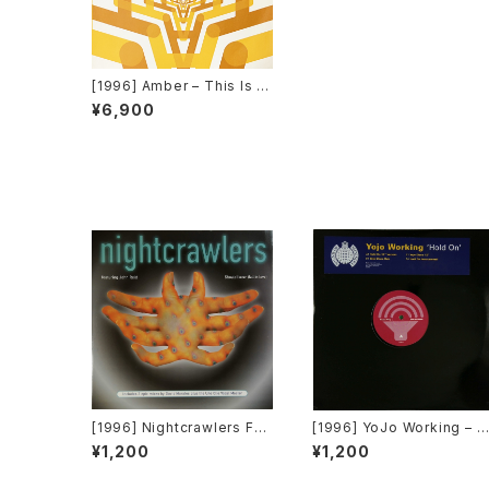
[1996] Amber – This Is Y
our Night [Tommy Boy]
¥6,900
[1996] Nightcrawlers Fea
[1996] YoJo Working – H
turing John Reid – Shoul
old On [Sound Of Minist
¥1,200
¥1,200
d I Ever (Fall In Love) [1st
y][2枚組][PROMO]
Avenue Records]