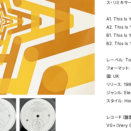
ス・リミキサ
A1. This Is 
A2. This Is
B1. This Is 
B2. This Is
レーベル: Tom
フォーマット: レ
国: UK
リリース: 19
ジャンル: Elec
スタイル: Hou
レコード（盤
VG+（Very