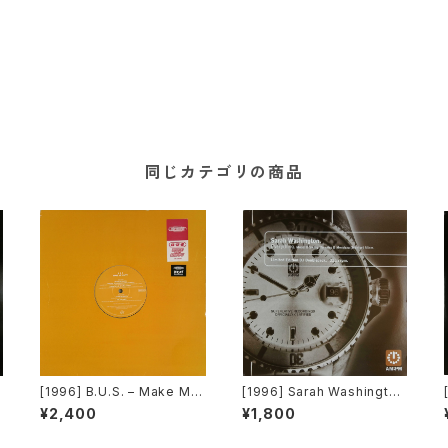
同じカテゴリの商品
[1996] B.U.S. – Make Me
[1996] Sarah Washington
r
Happy [Paratone][在庫B]
– Everything (Mood II Swi
¥2,400
¥1,800
ng / Torrales & Mendoza
(Mentor) Mixes) [AM:PM]