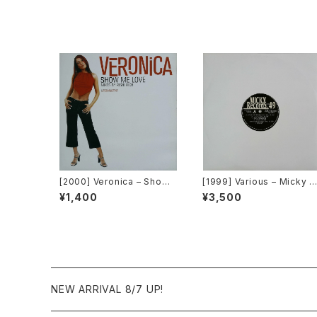
[2000] Veronica – Show
[1999] Various – Micky R
Me Love [Urbanstar]
ecord Vol. 49 [Micky Re
¥1,400
¥3,500
ords Inc.][PROMO]
NEW ARRIVAL 8/7 UP!