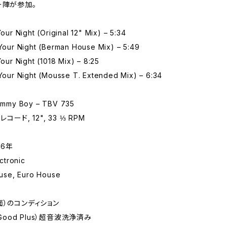
ー陣が参加。
Your Night (Original 12" Mix) – 5:34
 Your Night (Berman House Mix) – 5:49
Your Night (1018 Mix) – 8:25
 Your Night (Mousse T. Extended Mix) – 6:34
my Boy – TBV 735
コード, 12", 33 ⅓ RPM
96年
tronic
se, Euro House
面）のコンディション
 Good Plus）超音波洗浄済み