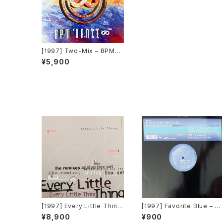
[1997] Two-Mix – BPM
"Dance∞" [King Record
¥5,900
s]
[1997] Every Little Thing
[1997] Favorite Blue – F
– The Remixes Analog B
In The Remix EP [Avex T
¥8,900
¥900
ox Set [Rhythm Republi
ax]