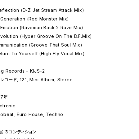
eflection (D-Z Jet Stream Attack Mix)
 Generation (Red Monster Mix)
 Emotion (Raveman Back 2 Rave Mix)
evolution (Hyper Groove On The D.F.Mix)
ommunication (Groove That Soul Mix)
eturn To Yourself (High Fly Vocal Mix)
g Records – KIJS-2
コード, 12", Mini-Album, Stereo
97年
tronic
obeat, Euro House, Techno
面）のコンディション