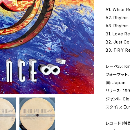
A1. White R
A2. Rhythm
A3. Rhythm
B1. Love R
B2. Just C
B3. T·R·Y R
レーベル: Kin
フォーマット: レ
国: Japan
リリース: 19
ジャンル: Elec
スタイル: Eur
レコード（盤