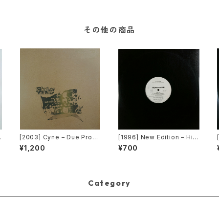
その他の商品
[2003] Cyne – Due Progr
[1996] New Edition – Hit
ess [Botanica Del Jibar
Me Off [MCA Records][P
¥1,200
¥700
o]
ROMO]
Category