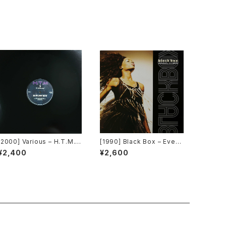
[2000] Various – H.T.M. /
[1990] Black Box – Every
Back To The "Disco" ~私
body, Everybody [Decon
¥2,400
¥2,600
もDiscoへ連れていって~ Re
struction]
quest 00.00.14 [Avex Tra
x]