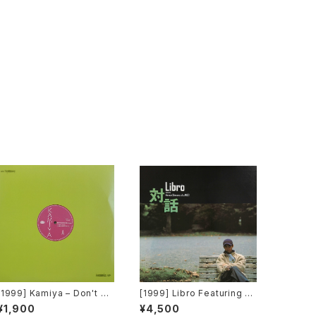
[1999] Kamiya – Don't W
[1999] Libro Featuring M
anna Fall In Love [Belo R
omoe Shimano – 対話 [P-
¥1,900
¥4,500
ecords]
Vine Records]