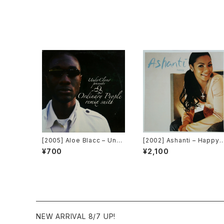
c] [7枚組]
[2005] Aloe Blacc – Und
[2002] Ashanti – Happy
erClover Presents Ordin
[Murder Inc Records]
¥700
¥2,100
ary People Remix Suite
[UnderClover Records]
NEW ARRIVAL 8/7 UP!