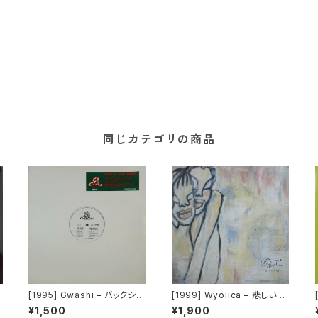
同じカテゴリの商品
B
[1995] Gwashi – バックシャ
[1999] Wyolica – 悲しいわ
r
ン [Heavy Shit]
がまま [Brown Sugar]
¥1,500
¥1,900