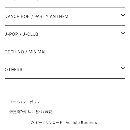
1992年
1996年
2001年
2001年
1987年
2010年
1990年
1990年
2000年代
2000年代
1980年代
DANCE POP / PARTY ANTHEM
1993年
1997年
2002年
2002年
1988年
2011年
1991年
1991年
2000年
1985年・以前
1990年代
1980年代
J-POP / J-CLUB
1994年
1998年
2003年
2003年
1989年
2012年
1992年
1992年
2001年
1986年
1990年
1988年・以前
2000年代
1990年代
1980年代
TECHINO / MINIMAL
1995年
1999年
2004年
2004年
2013年
1993年 - 1999年
1993年
2002年・以降
1987年
1991年
1989年
2000年
1990年
2000年代
1990年代
OTHERS
1996年
2005年
2005年
2014年
1994年
1988年
1992年
2001年
1991年
2000年
1990年
2000年代
1980年代
1997年
2006年
2006年
2015年
1995年
1989年
1993年
2002年
1992年
プライバシーポリシー
2001年
1991年
2000年
1985年・以前
1990年代
特定商取引法に基づく表記
1998年
2007年
2007年
2016年
1996年 - 1999年
1994年
2003年
1993年
2002年
1992年
2001年
1986年
1990年
2000年代
© ビークルレコード -Vehicle Records-
1999年
2008年
2008年