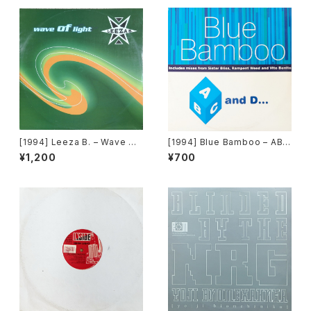
[1994] Leeza B. – Wave Of
[1994] Blue Bamboo – ABC
Light [Blow Up]
And D [Escapade]
¥1,200
¥700