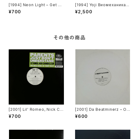
[1994] Neon Light – Get Do
[1994] Yoji Виомеханика –
wn Everybody [Inside]
Blinded By The Nrg [Pee-
¥700
¥2,500
de-Rom Records]
その他の商品
[2001] Lil' Romeo, Nick Ca
[2001] Da Beatminerz – Op
nnon & 3LW – Parents Just
en [Rawkus]
¥700
¥600
Don't Understand [Jive, Ni
ck Records]