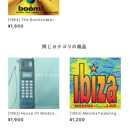
[1994] The Boomshakers –
Boom! Shake The Room (D
¥1,900
ance Mix) [Blow Up]
同じカテゴリの商品
[1992] House Of Windsor –
[1993] Maxima Featuring Li
Squidgy [Di-Lema Record
ly – Ibiza [Yo!Yo! Records]
¥1,900
¥1,200
s]