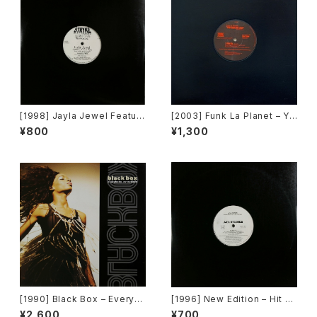
[1998] Jayla Jewel Featuri
[2003] Funk La Planet – Yo
ng Grand Puba – I Like Wh
u Gave Me Love (Funk La
¥800
¥1,300
at U Do To Me (Remix) [Str
Planet 007)[Funk La Plane
yke Entertainment]
t]
[1990] Black Box – Everyb
[1996] New Edition – Hit M
ody, Everybody [Deconstr
e Off [MCA Records][PRO
¥2,600
¥700