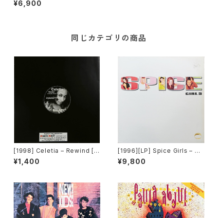
¥6,900
e]
同じカテゴリの商品
[1998] Celetia – Rewind [C
[1996][LP] Spice Girls – Sp
NR Music Germany]
ice [Virgin]
¥1,400
¥9,800