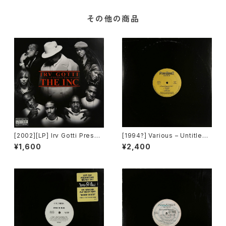
その他の商品
[2002][LP] Irv Gotti Presen
[1994?] Various – Untitled
ts The Inc – Irv Gotti Prese
(PM-669)[PoweRemix Rec
¥1,600
¥2,400
nts The Inc. [Murder Inc Re
ords]
cords][2枚組]