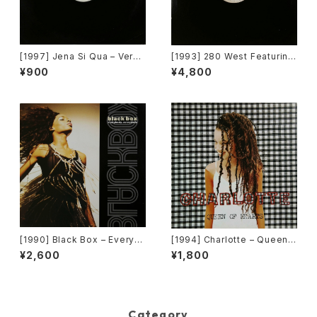
[1997] Jena Si Qua – Verse
[1993] 280 West Featuring
1, Verse 2 / Down South [C
Diamond Temple – Love's
¥900
¥4,800
olumbia][PROMO]
Masquerade [Kaleidiasco
pe Records]
[1990] Black Box – Everyb
[1994] Charlotte – Queen
ody, Everybody [Deconstr
Of Hearts [Big Life]
¥2,600
¥1,800
uction]
Category