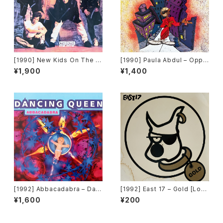
[1990] New Kids On The Bl
[1990] Paula Abdul – Oppo
ock – Step By Step [Colum
sites Attract [Siren]
¥1,900
¥1,400
bia]
[1992] Abbacadabra – Dan
[1992] East 17 – Gold [Lon
cing Queen [PWL Internati
don Records]
¥1,600
¥200
onal]